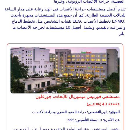
العصبية، جراحة الأعصاب الروبوتية، وغيرها.
تقدم أفضل مستشفيات جراحة الأعصاب في الهند رعاية على مدار الساعة
للحالات العصبية الطارئة. كما أن جميع هذه المستشفيات مجهزة بأحدث
تقنيات التشخيص مثل تخطيط الدماغ EEG، تخطيط الأعصاب ENMG،
والمراقبة بالفيديو. وتشمل أفضل 10 مستشفيات لجراحة الأعصاب ما
يلي:
مستشفى فورتيس ميموريال للأبحاث، جورغاون
⭐⭐⭐⭐⭐
4.3 (86 تقييم)
الموقع:
دلهي
التخصص:
جراحة العمود الفقري وجراحة الأعصاب
عدد الأسرة:
710
سنة التأسيس:
1995
يشتهر المستشفى بتقنياته الطبية المتقدمة وحصل على العديد من