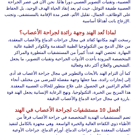
العصبية، وتقنيات التصوير العصبي دوراً هامًا. نحن الآن في عصر الجراحة
العصبية طفيفة التوغل، حيث لم يعد إنقاذ الحياة الهدف الوحيد، بل الحفاظ
على الوظائف، الجمال، تقليل الألم، قصر مدة الإقامة بالمستشفى، وتجنب
الإزعاج باتت أهدافًا أساسية.
لماذا تُعد الهند وجهة رائدة لجراحة الأعصاب؟
رسخت الهند مكانتها كقائد في مجال جراحات الدماغ والأعصاب المعقدة،
من خلال الدمج بين التكنولوجيا الطبية المتقدمة والكوادر الطبية عالية
المهارة. تحتضن الهند عدداً كبيراً من المستشفيات المتطورة والمراكز
المتخصصة المزودة بأحدث الأدوات الجراحية وتقنيات التصوير، ما يجعل
التشخيص والعلاج أكثر دقة وفعالية.
كما أن التزام الهند بالأبحاث والتطوير في مجال جراحة الأعصاب قد أدى
إلى إنجازات رائدة، مما جعلها وجهة مفضلة للمرضى من مختلف أنحاء
العالم الراغبين في الحصول على علاج متطور للحالات العصبية المعقدة.
هذا المزيج بين الخبرة، التكنولوجيا، ونهج الرعاية الإنسانية يجعل الهند قوة
بارزة في مجال جراحة الدماغ والأعصاب الدقيقة.
أفضل 10 مستشفيات لجراحة الأعصاب في الهند
تضم المستشفيات الهندية المتخصصة في جراحة الأعصاب فرقاً من
الأطباء ذوي الكفاءة العالية والخبرة الواسعة. وهي مجهزة بالكامل لتنفيذ
العمليات المعقدة مثل جراحات الدماغ، أورام الدماغ، جراحات الأوعية