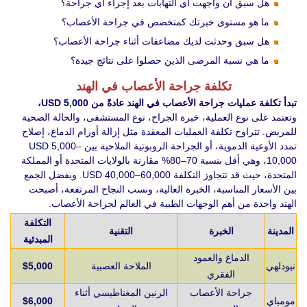
هل سبق أن واجهت أي التهابات بعد إجراء أي جراحة؟
ما هو مستوى خبرتك كمتخصص في جراحة الأعصاب؟
هل سبق وحدثت لديك مضاعفات أثناء جراحة الأعصاب؟
ما هي نسبة المرضى الذين حصلوا على نتائج جيدة؟
تكلفة جراحة الأعصاب في الهند
تبدأ تكلفة عمليات جراحة الأعصاب في الهند عادةً من USD 5,000،
وتعتمد على نوع العملية، خبرة الجراح، نوع المستشفى، والحالة الصحية
للمريض. تتراوح تكلفة العمليات المعقدة مثل إزالة أورام الدماغ، إصلاح
تمدد الأوعية الدموية، أو الجراحة الروبوتية الملاحية بين USD 5,000–
10,000، وهي أقل بنسبة 70–80% مقارنة بالولايات المتحدة أو المملكة
المتحدة، حيث قد تتجاوز التكلفة USD 40,000–60,000. وبفضل الجمع
بين الأسعار المناسبة، الخبرة العالية، ونسب النجاح المرتفعة، أصبحت
الهند واحدة من أهم الوجهات الطبية في العالم لجراحة الأعصاب.
التكلفة
المدينة
الخبرة
التقنية
المبدئية
الدماغ والعمود
نيودلهي
الملاحة العصبية
$5,000
الفقري
جراحة الأعصاب
الرنين المغناطيسي أثناء
مومباي
$6,000