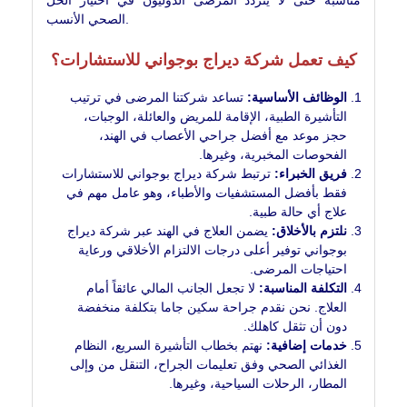
الصحي الأنسب.
كيف تعمل شركة ديراج بوجواني للاستشارات؟
الوظائف الأساسية:
تساعد شركتنا المرضى في ترتيب
التأشيرة الطبية، الإقامة للمريض والعائلة، الوجبات،
حجز موعد مع أفضل جراحي الأعصاب في الهند،
الفحوصات المخبرية، وغيرها.
فريق الخبراء:
ترتبط شركة ديراج بوجواني للاستشارات
فقط بأفضل المستشفيات والأطباء، وهو عامل مهم في
علاج أي حالة طبية.
نلتزم بالأخلاق:
يضمن العلاج في الهند عبر شركة ديراج
بوجواني توفير أعلى درجات الالتزام الأخلاقي ورعاية
احتياجات المرضى.
التكلفة المناسبة:
لا تجعل الجانب المالي عائقاً أمام
العلاج. نحن نقدم جراحة سكين جاما بتكلفة منخفضة
دون أن تثقل كاهلك.
خدمات إضافية:
نهتم بخطاب التأشيرة السريع، النظام
الغذائي الصحي وفق تعليمات الجراح، التنقل من وإلى
المطار، الرحلات السياحية، وغيرها.