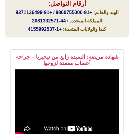
أرقام التواصل:
الهند والعالم:
+91-9860755000 / +91-9371136499
المملكة المتحدة:
+44-2081332571
كندا والولايات المتحدة:
+1-4155992537
شهادة مريضة: السيدة زانغ من نيجيريا – جراحة
أعصاب معقدة لزوجها