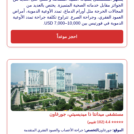
الجوائز مقابل خدماته الصحية المتميزة. يختص بالعديد من
المجالات الحرجة مثل أورام الدماغ، تمدد الأوعية الدموية، أمراض
العمود الفقري، وجراحة الصرع. تتراوح تكلفة جراحة تمدد الأوعية
الدموية في فورتيس بين USD 7,000–10,000.
احجز موعداً
مستشفى ميدانتا ذا ميديسيتي، جورغاون
⭐⭐⭐⭐⭐
4.4 (102 تقييم)
الموقع:
جورغاون
التخصص:
جراحة الأعصاب والعمود الفقري المتقدمة