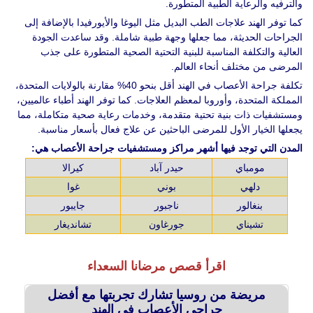
والترفيه والرعاية الطبية المتطورة.
كما توفر الهند علاجات الطب البديل مثل اليوغا والأيورفيدا بالإضافة إلى
الجراحات الحديثة، مما جعلها وجهة طبية شاملة. وقد ساعدت الجودة
العالية والتكلفة المناسبة للبنية التحتية الصحية المتطورة على جذب
المرضى من مختلف أنحاء العالم.
تكلفة جراحة الأعصاب في الهند أقل بنحو 40% مقارنة بالولايات المتحدة،
المملكة المتحدة، وأوروبا لمعظم العلاجات. كما توفر الهند أطباء عالميين،
ومستشفيات ذات بنية تحتية متقدمة، وخدمات رعاية صحية متكاملة، مما
يجعلها الخيار الأول للمرضى الباحثين عن علاج فعال بأسعار مناسبة.
المدن التي توجد فيها أشهر مراكز ومستشفيات جراحة الأعصاب هي:
مومباي
حيدر آباد
كيرالا
دلهي
بوني
غوا
بنغالور
ناجبور
جايبور
تشيناي
جورغاون
تشانديغار
اقرأ قصص مرضانا السعداء
مريضة من روسيا تشارك تجربتها مع أفضل
جراحي الأعصاب في الهند