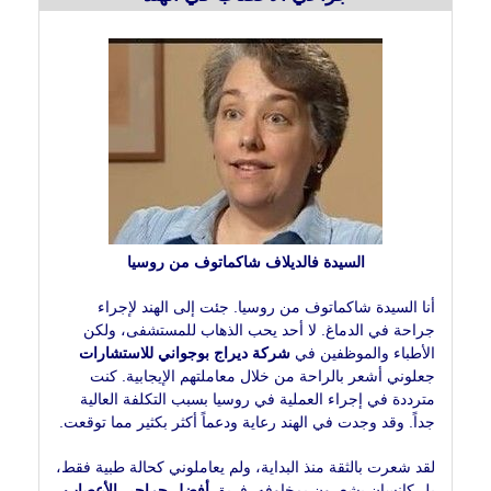
السيدة فالديلاف شاكماتوف من روسيا
أنا السيدة شاكماتوف من روسيا. جئت إلى الهند لإجراء
جراحة في الدماغ. لا أحد يحب الذهاب للمستشفى، ولكن
الأطباء والموظفين في
شركة ديراج بوجواني للاستشارات
جعلوني أشعر بالراحة من خلال معاملتهم الإيجابية. كنت
مترددة في إجراء العملية في روسيا بسبب التكلفة العالية
جداً. وقد وجدت في الهند رعاية ودعماً أكثر بكثير مما توقعت.
لقد شعرت بالثقة منذ البداية، ولم يعاملوني كحالة طبية فقط،
بل كإنسان يشعرون بمخاوفه. فريق
أفضل جراحي الأعصاب