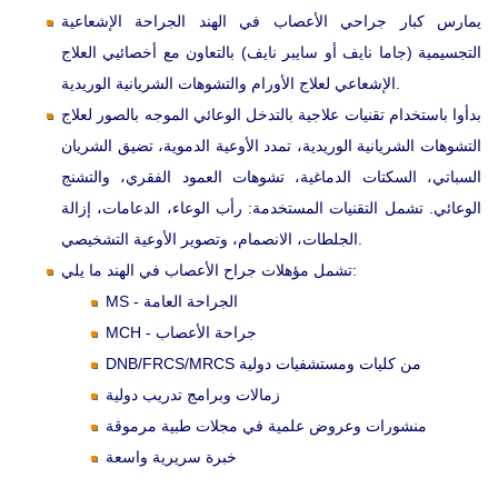
يمارس كبار جراحي الأعصاب في الهند الجراحة الإشعاعية
التجسيمية (جاما نايف أو سايبر نايف) بالتعاون مع أخصائيي العلاج
الإشعاعي لعلاج الأورام والتشوهات الشريانية الوريدية.
بدأوا باستخدام تقنيات علاجية بالتدخل الوعائي الموجه بالصور لعلاج
التشوهات الشريانية الوريدية، تمدد الأوعية الدموية، تضيق الشريان
السباتي، السكتات الدماغية، تشوهات العمود الفقري، والتشنج
الوعائي. تشمل التقنيات المستخدمة: رأب الوعاء، الدعامات، إزالة
الجلطات، الانصمام، وتصوير الأوعية التشخيصي.
تشمل مؤهلات جراح الأعصاب في الهند ما يلي:
MS - الجراحة العامة
MCH - جراحة الأعصاب
DNB/FRCS/MRCS من كليات ومستشفيات دولية
زمالات وبرامج تدريب دولية
منشورات وعروض علمية في مجلات طبية مرموقة
خبرة سريرية واسعة