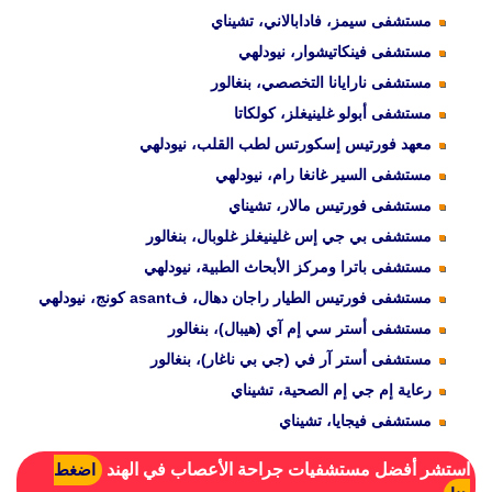
مستشفى سيمز، فادابالاني، تشيناي
مستشفى فينكاتيشوار، نيودلهي
مستشفى نارايانا التخصصي، بنغالور
مستشفى أبولو غلينيغلز، كولكاتا
معهد فورتيس إسكورتس لطب القلب، نيودلهي
مستشفى السير غانغا رام، نيودلهي
مستشفى فورتيس مالار، تشيناي
مستشفى بي جي إس غلينيغلز غلوبال، بنغالور
مستشفى باترا ومركز الأبحاث الطبية، نيودلهي
مستشفى فورتيس الطيار راجان دهال، فasant كونج، نيودلهي
مستشفى أستر سي إم آي (هيبال)، بنغالور
مستشفى أستر آر في (جي بي ناغار)، بنغالور
رعاية إم جي إم الصحية، تشيناي
مستشفى فيجايا، تشيناي
استشر أفضل مستشفيات جراحة الأعصاب في الهند
اضغط