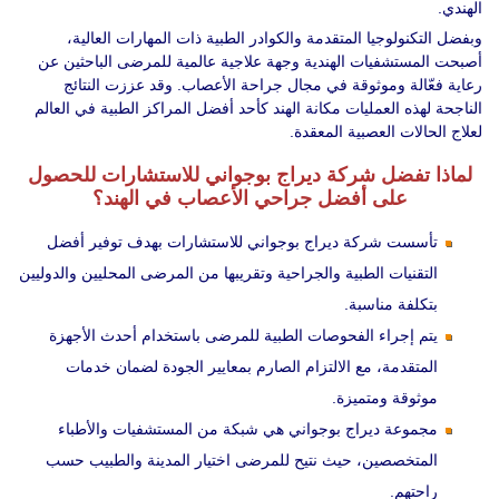
الهندي.
وبفضل التكنولوجيا المتقدمة والكوادر الطبية ذات المهارات العالية،
أصبحت المستشفيات الهندية وجهة علاجية عالمية للمرضى الباحثين عن
رعاية فعّالة وموثوقة في مجال جراحة الأعصاب. وقد عززت النتائج
الناجحة لهذه العمليات مكانة الهند كأحد أفضل المراكز الطبية في العالم
لعلاج الحالات العصبية المعقدة.
لماذا تفضل شركة ديراج بوجواني للاستشارات للحصول
على أفضل جراحي الأعصاب في الهند؟
تأسست شركة ديراج بوجواني للاستشارات بهدف توفير أفضل
التقنيات الطبية والجراحية وتقريبها من المرضى المحليين والدوليين
بتكلفة مناسبة.
يتم إجراء الفحوصات الطبية للمرضى باستخدام أحدث الأجهزة
المتقدمة، مع الالتزام الصارم بمعايير الجودة لضمان خدمات
موثوقة ومتميزة.
مجموعة ديراج بوجواني هي شبكة من المستشفيات والأطباء
المتخصصين، حيث نتيح للمرضى اختيار المدينة والطبيب حسب
راحتهم.