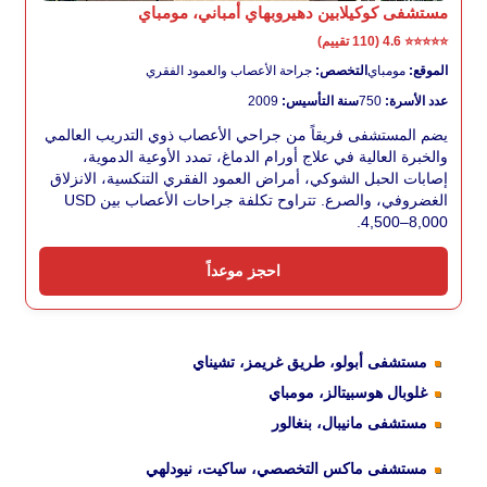
مستشفى كوكيلابين دهيروبهاي أمباني، مومباي
⭐⭐⭐⭐⭐
4.6 (110 تقييم)
الموقع:
مومباي
التخصص:
جراحة الأعصاب والعمود الفقري
عدد الأسرة:
750
سنة التأسيس:
2009
يضم المستشفى فريقاً من جراحي الأعصاب ذوي التدريب العالمي
والخبرة العالية في علاج أورام الدماغ، تمدد الأوعية الدموية،
إصابات الحبل الشوكي، أمراض العمود الفقري التنكسية، الانزلاق
الغضروفي، والصرع. تتراوح تكلفة جراحات الأعصاب بين USD
4,500–8,000.
احجز موعداً
مستشفى أبولو، طريق غريمز، تشيناي
غلوبال هوسبيتالز، مومباي
مستشفى مانيبال، بنغالور
مستشفى ماكس التخصصي، ساكيت، نيودلهي