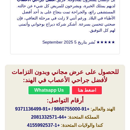
لديهم يمتلك الخبرة، ويشرحون للمريض كل شيء عن حالته.
المستشفى رائع، والجراحة تمت بنجاح على يد أحد أفضل
الأطباء في البلاد. ورغم أنني لا زلت في مرحلة التعافي، فإن
صحتي تتحسن بسرعة. أشكر شركة ديراج بوجواني وأتمنى
لهم كل التوفيق.
★★★★★ نُشر بتاريخ 5 September 2025
للحصول على عرض مجاني وبدون التزامات
لأفضل جراحي الأعصاب في الهند:
اضغط هنا
Whatsapp Us
أرقام التواصل:
الهند والعالم:
+91-9860755000 / +91-9371136499
المملكة المتحدة:
+44-2081332571
كندا والولايات المتحدة:
+1-4155992537