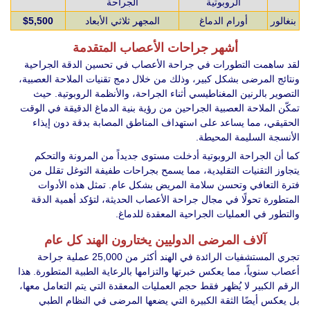
الروبوتية
الجراحة
بنغالور
أورام الدماغ
المجهر ثلاثي الأبعاد
$5,500
أشهر جراحات الأعصاب المتقدمة
لقد ساهمت التطورات في جراحة الأعصاب في تحسين الدقة الجراحية
ونتائج المرضى بشكل كبير، وذلك من خلال دمج تقنيات الملاحة العصبية،
التصوير بالرنين المغناطيسي أثناء الجراحة، والأنظمة الروبوتية. حيث
تمكّن الملاحة العصبية الجراحين من رؤية بنية الدماغ الدقيقة في الوقت
الحقيقي، مما يساعد على استهداف المناطق المصابة بدقة دون إيذاء
الأنسجة السليمة المحيطة.
كما أن الجراحة الروبوتية أدخلت مستوى جديداً من المرونة والتحكم
يتجاوز التقنيات التقليدية، مما يسمح بجراحات طفيفة التوغل تقلل من
فترة التعافي وتحسن سلامة المريض بشكل عام. تمثل هذه الأدوات
المتطورة تحولًا في مجال جراحة الأعصاب الحديثة، لتؤكد أهمية الدقة
والتطور في العمليات الجراحية المعقدة للدماغ.
آلاف المرضى الدوليين يختارون الهند كل عام
تجري المستشفيات الرائدة في الهند أكثر من 25,000 عملية جراحة
أعصاب سنوياً، مما يعكس خبرتها والتزامها بالرعاية الطبية المتطورة. هذا
الرقم الكبير لا يُظهر فقط حجم العمليات المعقدة التي يتم التعامل معها،
بل يعكس أيضًا الثقة الكبيرة التي يضعها المرضى في النظام الطبي