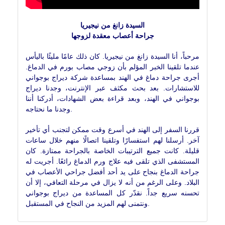
السيدة زانغ من نيجيريا
جراحة أعصاب معقدة لزوجها
مرحباً، أنا السيدة زانغ من نيجيريا. كان ذلك عامًا مليئًا باليأس
عندما تلقينا الخبر المؤلم بأن زوجي مصاب بورم في الدماغ.
أجرى جراحة دماغ في الهند بمساعدة شركة ديراج بوجواني
للاستشارات. بعد بحث مكثف عبر الإنترنت، وجدنا ديراج
بوجواني في الهند، وبعد قراءة بعض الشهادات، أدركنا أننا
وجدنا ما نحتاجه.
قررنا السفر إلى الهند في أسرع وقت ممكن لتجنب أي تأخير
آخر. أرسلنا لهم استفسارًا وتلقينا اتصالًا منهم خلال ساعات
قليلة. كانت جميع الترتيبات الخاصة بالجراحة ممتازة. كان
المستشفى الذي تلقى فيه علاج ورم الدماغ رائعًا. أجريت له
جراحة الدماغ بنجاح على يد أحد أفضل جراحي الأعصاب في
البلاد. وعلى الرغم من أنه لا يزال في مرحلة التعافي، إلا أن
تحسنه سريع جداً. نقدّر كل المساعدة من ديراج بوجواني
ونتمنى لهم المزيد من النجاح في المستقبل.