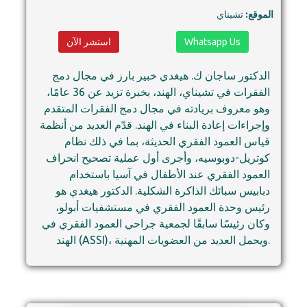
الموقع:
تشيناي
Whatsapp Us
استشر الآن
الدكتور ساجان ك. هيغدي خبير بارز في مجال دمج
الفقرات في تشيناي، الهند، بخبرة تزيد عن 36 عامًا،
وهو معروف بريادته في مجال دمج الفقرات المتقدم
وإجراءات إعادة البناء في الهند. قدّم العديد من أنظمة
قياس العمود الفقري الحديثة، بما في ذلك نظام
كوتريل-دوبوسيه، وأجرى أول عملية تصحيح انحراف
العمود الفقري عند الأطفال في آسيا باستخدام
دبابيس سبائك الذاكرة الشكلية. الدكتور هيغدي هو
رئيس وحدة العمود الفقري في مستشفيات أبولو،
وكان رئيسًا سابقًا لجمعية جراحي العمود الفقري في
الهند (ASSI)، ويحمل العديد من العضويات المهنية.