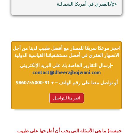
الفقري في أمريكا الشمالية./p>
احجز موعدًا سريعًا للمسار مع أفضل طبيب لدينا من أجل
الانصهار الفقري في أفضل مستشفياتنا القياسية الدولية
إرسال التقارير الخاصة بك على البريد الإلكتروني-
contact@dheerajbojwani.com
أو تواصل معنا على رقم الهاتف – + 91-9860755000
انقر هنا للتواصل
خمسة) ما هي الأسئلة التي يجب أن أطرحها على طبيب