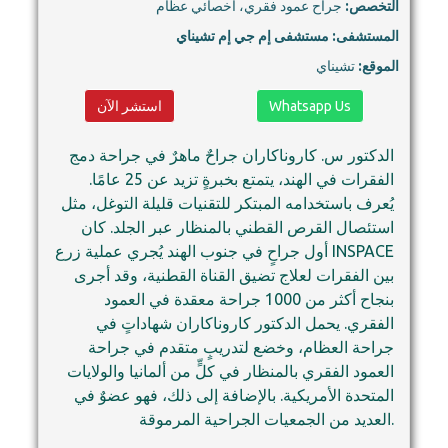
التخصص:
جراح عمود فقري، أخصائي عظام
المستشفى:
مستشفى إم جي إم تشيناي
الموقع:
تشيناي
Whatsapp Us
استشر الآن
الدكتور س. كاروناكاران جراحٌ ماهرٌ في جراحة دمج
الفقرات في الهند، يتمتع بخبرةٍ تزيد عن 25 عامًا.
يُعرف باستخدامه المبتكر للتقنيات قليلة التوغل، مثل
استئصال القرص القطني بالمنظار عبر الجلد. كان
أول جراحٍ في جنوب الهند يُجري عملية زرع INSPACE
بين الفقرات لعلاج تضيق القناة القطنية، وقد أجرى
بنجاح أكثر من 1000 جراحة معقدة في العمود
الفقري. يحمل الدكتور كاروناكاران شهاداتٍ في
جراحة العظام، وخضع لتدريبٍ متقدم في جراحة
العمود الفقري بالمنظار في كلٍّ من ألمانيا والولايات
المتحدة الأمريكية. بالإضافة إلى ذلك، فهو عضوٌ في
العديد من الجمعيات الجراحية المرموقة.