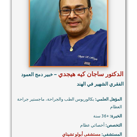
الدكتور ساجان كيه هيجدي
– خبير دمج العمود
الفقري الشهير في الهند
المؤهل العلمي:
بكالوريوس الطب والجراحة، ماجستير جراحة
العظام
الخبرة:
+36 سنة
التخصص:
أخصائي عظام
المستشفى:
مستشفى أبولو تشيناي