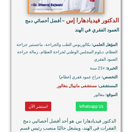
الدكتور فيديادهارا إس
– أفضل أخصائي دمج
العمود الفقري في الهند
المؤهل العلمي:
بكالوريوس الطب والجراحة، ماجستير جراحة
العظام، دبلوم المجلس الوطني لجراحة العظام، زمالة جراحة
العمود الفقري
الخبرة:
+25 سنة
التخصص:
جراح عمود فقري (عظام)
المستشفى:
مستشفى مانيبال بنغالور
الموقع:
بنغالور
Whatsapp Us
استشر الآن
الدكتور فيديادهارا س. هو أحد أفضل أخصائيي دمج
الفقرات في الهند، ويشغل حاليًا منصب رئيس قسم