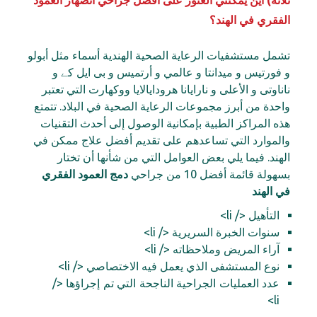
ثلاثة) أين يمكنني العثور على أفضل جراحي انصهار العمود
الفقري في الهند؟
تشمل مستشفيات الرعاية الصحية الهندية أسماء مثل أبولو
و فورتيس و ميدانتا و عالمي و أرتميس و بی ایل کے و
ناناوتی و الأعلى و نارايانا هرودايالايا ووكهارت التي تعتبر
واحدة من أبرز مجموعات الرعاية الصحية في البلاد. تتمتع
هذه المراكز الطبية بإمكانية الوصول إلى أحدث التقنيات
والموارد التي تساعدهم على تقديم أفضل علاج ممكن في
الهند. فيما يلي بعض العوامل التي من شأنها أن تختار
بسهولة قائمة أفضل 10 من جراحي
دمج العمود الفقري
في الهند
التأهيل </ li>
سنوات الخبرة السريرية </ li>
آراء المريض وملاحظاته </ li>
نوع المستشفى الذي يعمل فيه الاختصاصي </ li>
عدد العمليات الجراحية الناجحة التي تم إجراؤها </
li>