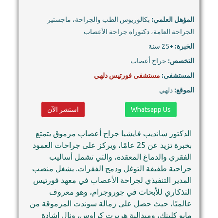
المؤهل العلمي:
بكالوريوس الطب والجراحة، ماجستير
الجراحة العامة، دكتوراه جراحة الأعصاب
الخبرة:
+25 سنة
التخصص:
جراح أعصاب
المستشفى:
مستشفى فورتيس دلهي
الموقع:
دلهي
Whatsapp Us
استشر الآن
الدكتور سانديب فايشيا جراح أعصاب مرموق يتمتع
بخبرة تزيد عن 25 عامًا، ويركز على جراحات العمود
الفقري والدماغ المعقدة، والتي تشمل أساليب
جراحية طفيفة التوغل ودمج الفقرات. يشغل منصب
المدير التنفيذي لجراحة الأعصاب في معهد فورتيس
التذكاري للأبحاث في جوروجرام، وهو معروف
عالميًا، حيث حصل على زمالة سوندت المرموقة من
مايو كلينك، وميدالية هربرت كراوس، ونال إشادة