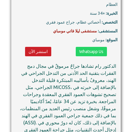
العظام
الخبرة:
+34 سنة
التخصص:
أخصائي عظام، جراح عمود فقري
المستشفى:
مستشفى ليلا فاتي مومباي
الموقع:
مومباي
Whatsapp Us
استشر الآن
الدكتور رام تشادها جراحٌ مرموقٌ في مجال دمج
الفقرات بتقنية الحد الأدنى من التدخل الجراحي في
الهند، معروفٌ بأساليبه المبتكرة قليلة التدخل
الجراحي، مثل MICOSS، بالإضافة إلى خبرته في
تصحيح تشوهات العمود الفقري المعقدة وجراحات
المراجعة. بخبرة تزيد عن 34 عامًا، يُعدّ أكاديميًا
مرموقًا، وشغل منصب رئيس العديد من المنظمات،
بما في ذلك جمعية جراحي العمود الفقري في الهند
(ASSI). بالإضافة إلى ذلك، كان له دورٌ محوري في
إدخال أحدث التقنيات، مثل جراحة العمود الفقري