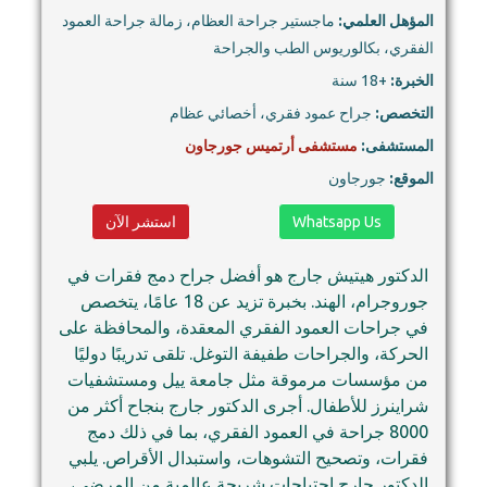
المؤهل العلمي:
ماجستير جراحة العظام، زمالة جراحة العمود
الفقري، بكالوريوس الطب والجراحة
الخبرة:
+18 سنة
التخصص:
جراح عمود فقري، أخصائي عظام
المستشفى:
مستشفى أرتميس جورجاون
الموقع:
جورجاون
Whatsapp Us
استشر الآن
الدكتور هيتيش جارج هو أفضل جراح دمج فقرات في
جوروجرام، الهند. بخبرة تزيد عن 18 عامًا، يتخصص
في جراحات العمود الفقري المعقدة، والمحافظة على
الحركة، والجراحات طفيفة التوغل. تلقى تدريبًا دوليًا
من مؤسسات مرموقة مثل جامعة ييل ومستشفيات
شراينرز للأطفال. أجرى الدكتور جارج بنجاح أكثر من
8000 جراحة في العمود الفقري، بما في ذلك دمج
فقرات، وتصحيح التشوهات، واستبدال الأقراص. يلبي
الدكتور جارج احتياجات شريحة عالمية من المرضى،