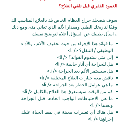
العمود الفقري قبل تلقي العلاج؟
سوف ينصحك جراح العظام الخاص بك بالعلاج المناسب لك
وفقًا لتاريخك الطبي ومقدار الألم الذي تعاني منه. ومع ذلك
، اسأل طبيبك عن السؤال أعلاه لتوضيح نفسك.
ما فوائد هذا الإجراء من حيث تخفيف الآلام ، والأداء
الوظيفي / التنقل؟ </ li>
إلى متى ستدوم الفوائد؟ </ li>
هل للجراحة أي آثار جانبية </ li>
هل سيستمر الألم بعد الجراحة </ li>
ناقش معه خيارات العلاج المختلفة </ li>
ما هي عوامل الخطر بعد الجراحة </ li>
كم من الوقت سيستغرق هذا العلاج بالكامل </ li>
ما هي الاحتياطات الواجب اتخاذها قبل الجراحة
وبعدها </ li>
هل هناك أي تغييرات معينة في نمط الحياة عليك
إجراؤها </ li>