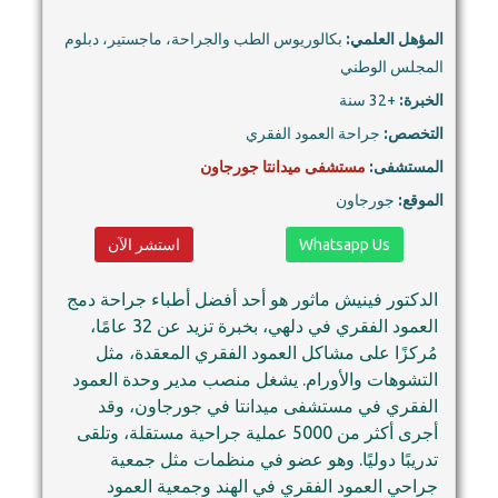
المؤهل العلمي:
بكالوريوس الطب والجراحة، ماجستير، دبلوم
المجلس الوطني
الخبرة:
+32 سنة
التخصص:
جراحة العمود الفقري
المستشفى:
مستشفى ميدانتا جورجاون
الموقع:
جورجاون
Whatsapp Us
استشر الآن
الدكتور فينيش ماثور هو أحد أفضل أطباء جراحة دمج
العمود الفقري في دلهي، بخبرة تزيد عن 32 عامًا،
مُركزًا على مشاكل العمود الفقري المعقدة، مثل
التشوهات والأورام. يشغل منصب مدير وحدة العمود
الفقري في مستشفى ميدانتا في جورجاون، وقد
أجرى أكثر من 5000 عملية جراحية مستقلة، وتلقى
تدريبًا دوليًا. وهو عضو في منظمات مثل جمعية
جراحي العمود الفقري في الهند وجمعية العمود