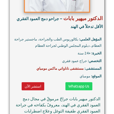
الدكتور ميهير بابات
– جراحو دمج العمود الفقري
الأقل تدخلاً في الهند
المؤهل العلمي:
بكالوريوس الطب والجراحة، ماجستير جراحة
العظام، دبلوم المجلس الوطني لجراحة العظام
الخبرة:
+24 سنة
التخصص:
جراح عمود فقري
المستشفى:
مستشفى ناناواتي ماكس مومباي
الموقع:
مومباي
Whatsapp Us
استشر الآن
الدكتور ميهير بابات جراحٌ مرموقٌ في مجال دمج
العمود الفقري في الهند، معروفٌ بكفاءته في جراحة
العمود الفقري طفيفة التوغل وعلاج اضطرابات