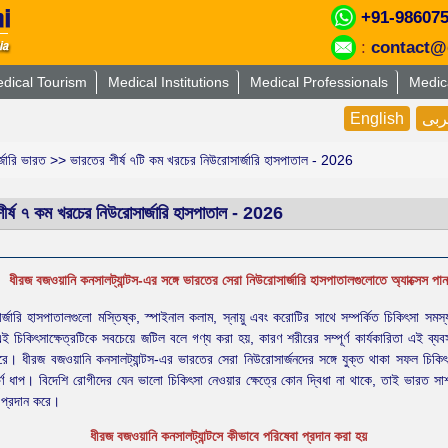
+91-98607
:
contact@
dical Tourism
Medical Institutions
Medical Professionals
Medic
English
عر
র্জারি ভারত
>> ভারতের শীর্ষ ৭টি কম খরচের নিউরোসার্জারি হাসপাতাল - 2026
ীর্ষ ৭ কম খরচের নিউরোসার্জারি হাসপাতাল - 2026
ধীরজ বজওয়ানি কনসালট্যান্টস-এর সঙ্গে ভারতের সেরা নিউরোসার্জারি হাসপাতালগুলোতে অ্যাক্সেস পান
র্জারি হাসপাতালগুলো মস্তিষ্ক, স্পাইনাল কলাম, স্নায়ু এবং করোটির সাথে সম্পর্কিত চিকিৎসা সমস্
 চিকিৎসাক্ষেত্রটিকে সবচেয়ে জটিল বলে গণ্য করা হয়, কারণ শরীরের সম্পূর্ণ কার্যকারিতা এই ব্য
করে। ধীরজ বজওয়ানি কনসালট্যান্টস-এর ভারতের সেরা নিউরোসার্জনদের সঙ্গে যুক্ত থাকা সফল চিকি
পূর্ণ ধাপ। বিদেশি রোগীদের যেন ভালো চিকিৎসা নেওয়ার ক্ষেত্রে কোন দ্বিধা না থাকে, তাই ভারত সাশ
 প্রদান করে।
ধীরজ বজওয়ানি কনসালট্যান্টসে কীভাবে পরিষেবা প্রদান করা হয়