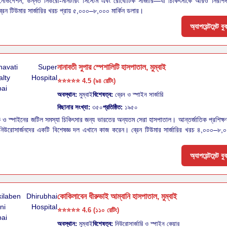
নেভিগেশন, উন্নত নিউরো-মনিটরিং সিস্টেম এবং রোবোটিক সার্জারি—যা চিকিৎসাকে আরও নিরাপদ 
রেন টিউমার সার্জারির খরচ প্রায় ৫,০০০–৮,০০০ মার্কিন ডলার।
অ্যাপয়েন্টমেন্ট ব
নানাবতী সুপার স্পেশালিটি হাসপাতাল, মুম্বাই
⭐⭐⭐⭐⭐
4.5 (৯৪ রেটিং)
অবস্থান:
মুম্বাই
বিশেষত্ব:
ব্রেন ও স্পাইন সার্জারি
বিছানার সংখ্যা:
৩৫০
প্রতিষ্ঠিত:
১৯৫০
ক ও স্পাইনের জটিল সমস্যা চিকিৎসার জন্য ভারতের অন্যতম সেরা হাসপাতাল। আন্তর্জাতিক প্রশিক্ষণ
নিউরোসার্জনদের একটি বিশেষজ্ঞ দল এখানে কাজ করেন। ব্রেন টিউমার সার্জারির খরচ ৪,০০০–৮,০০
অ্যাপয়েন্টমেন্ট ব
কোকিলাবেন ধীরুভাই আম্বানি হাসপাতাল, মুম্বাই
⭐⭐⭐⭐⭐
4.6 (১১০ রেটিং)
অবস্থান:
মুম্বাই
বিশেষত্ব:
নিউরোসার্জারি ও স্পাইন কেয়ার