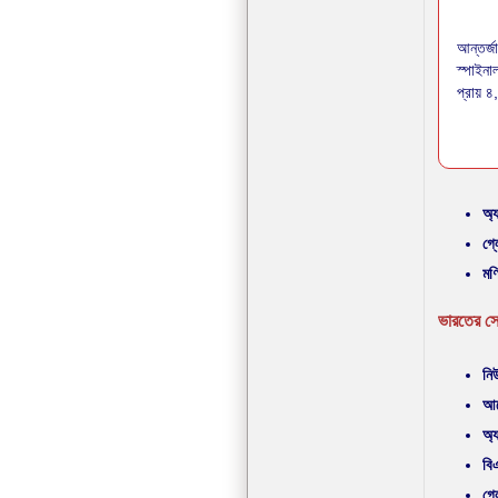
আন্তর্জ
স্পাইনা
প্রায় 
অ্
গ্
মণ
ভারতের সে
নিউ
আর
অ্
বি
গ্