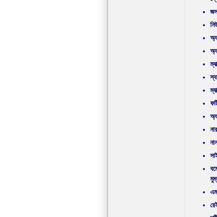
জস
নি
অ্য
অ্য
ম্য
স্য
ম্য
ফর্
অ্
নার
নান
সা
বম
মুম
এম
রে