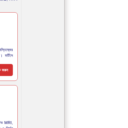
মস্তিষ্কের
। ফর্টিসে
ুক করুন
রেটিভ MRI,