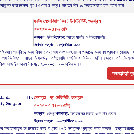
র্বাধুনিক ডায়াগনস্টিক সুবিধা এখানে উপলব্ধ। ভারতের শীর্ষ ১০ নিউরোসার্জারি হাসপাতাল হলো:
ফর্টিস মেমোরিয়াল রিসার্চ ইনস্টিটিউট, গুরুগ্রাম
⭐⭐⭐⭐⭐
4.3 (৮৬ রেটিং)
অবস্থান:
দিল্লি
বিশেষত্ব:
স্পাইন সার্জারি ও নিউরোসার্জারি
বিছানার সংখ্যা:
৭১০
প্রতিষ্ঠিত:
১৯৯৫
েডিক্যাল প্রযুক্তির জন্য বিখ্যাত এবং অসাধারণ স্বাস্থ্যসেবা প্রদানের জন্য বহু পুরস্কার পেয়েছে। 
 অ্যানিউরিজম, স্পাইন ডিসঅর্ডার, এপিলেপসি সার্জারিসহ বিভিন্ন জটিল ক্ষেত্রে এটি বিশেষজ্ঞ
রিজম সার্জারির আনুমানিক খরচ ৭,০০০–১০,০০০ মার্কিন ডলার।
অ্যাপয়েন্টমেন্ট ব
মেদান্তা - দ্য মেডিসিটি, গুরুগ্রাম
⭐⭐⭐⭐⭐
4.4 (১০২ রেটিং)
অবস্থান:
গুরুগ্রাম
বিশেষত্ব:
অ্যাডভান্সড নিউরো ও স্পাইন কেয়ার
বিছানার সংখ্যা:
১২০০
প্রতিষ্ঠিত:
২০০৯
নের নিউরোসায়েন্স ডিপার্টমেন্টের জন্য বিখ্যাত। এটি সর্বাধুনিক প্রযুক্তি দ্বারা সজ্জিত—ইনট্রাঅপা