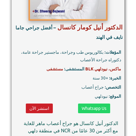
الدكتور أنيل كومار كانسال
– أفضل جراحي جاما
نايف في الهند
المؤهلات:
بكالوريوس طب وجراحة، ماجستير جراحة عامة،
دكتوراه جراحة الأعصاب
مستشفى BLK ماكس، نيودلهي
المستشفى:
الخبرة:
+30 سنة
التخصص:
جراح أعصاب
الموقع:
نيودلهي
Whatsapp Us
استشر الآن
الدكتور أنيل كانسال هو جراح أعصاب ماهر للغاية
في منطقة دلهي NCR مع أكثر من 30 عامًا من