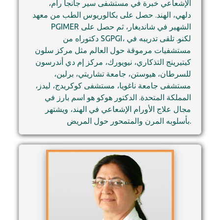
الإشعاعي خبرة في مستشفى سير جانجا رام،
دلهي، الهند. حصل على بكالوريوس الطب من معهد
PGIMER الشهير في شانديغار، ثم حصل على
دكتوراه من SGPGI، لكنو. تلقى تدريبه في
مستشفيات مرموقة حول العالم مثل مركز سلون
كيتيرينج التذكاري، نيويورك، مركز إم دي أندرسون
للسرطان، هيوستن، جامعة تشاريتي، برلين،
مستشفى جامعة ناغويا، مستشفى كوكريدج، ليدز،
المملكة المتحدة. الدكتور هوكو هو اسم بارز في
مجال علاج الأورام الإشعاعي في الهند، ويشتهر
بأسلوبه المرن والمتمحور حول المريض.