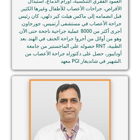
العمود الفقري التنكسية، أورام الدماغ، استبدال
الأقراص، جراحات الأعصاب للأطفال وغيرها الكثير.
قبل انضمامه إلى ماكس هيلث كير دلهي، كان رئيس
جراحة الأعصاب في مستشفى أرتميس، جورجاون.
أجرى أكثر من 8000 عملية جراحية ناجحة حتى الآن.
وهو من أوائل من أجروا جراحة الجنف في الهند. بعد
حصوله على الماجستير من جامعة RNT الطبية،
أودايبور، حصل على دكتوراه جراحة الأعصاب من
معهد PGI الشهير في شانديغار.