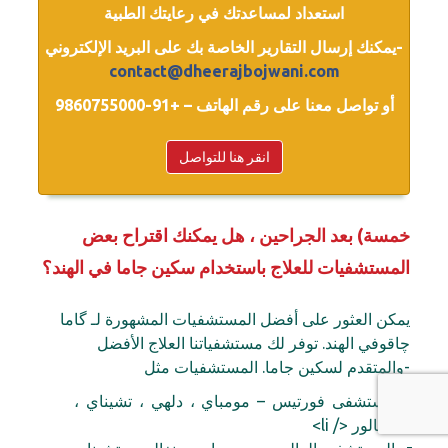
استعداد لمساعدتك في رعايتك الطبية
يمكنك إرسال التقارير الخاصة بك على البريد الإلكتروني-
contact@dheerajbojwani.com
أو تواصل معنا على رقم الهاتف – +91-9860755000
انقر هنا للتواصل
خمسة) بعد الجراحين ، هل يمكنك اقتراح بعض
المستشفيات للعلاج باستخدام سكين جاما في الهند؟
يمكن العثور على أفضل المستشفيات المشهورة لـ گاما
چاقوفي الهند. توفر لك مستشفياتنا العلاج الأفضل
والمتقدم لسكين جاما. المستشفيات مثل-
مستشفى فورتيس – مومباي ، دلهي ، تشيناي ،
بنغالور </ li>