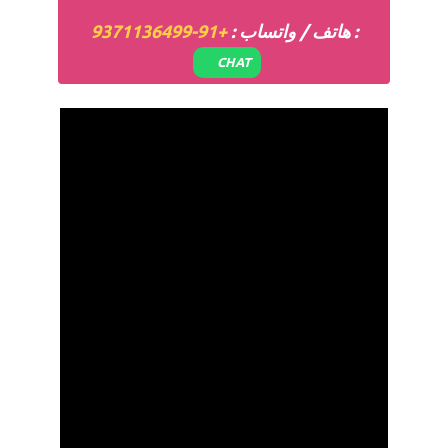
:
+91-9371136499
هاتف / واتساب :
CHAT