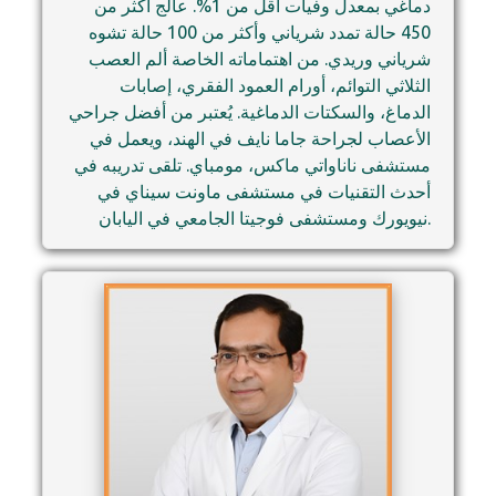
دماغي بمعدل وفيات أقل من 1%. عالج أكثر من
450 حالة تمدد شرياني وأكثر من 100 حالة تشوه
شرياني وريدي. من اهتماماته الخاصة ألم العصب
الثلاثي التوائم، أورام العمود الفقري، إصابات
الدماغ، والسكتات الدماغية. يُعتبر من أفضل جراحي
الأعصاب لجراحة جاما نايف في الهند، ويعمل في
مستشفى ناناواتي ماكس، مومباي. تلقى تدريبه في
أحدث التقنيات في مستشفى ماونت سيناي في
نيويورك ومستشفى فوجيتا الجامعي في اليابان.