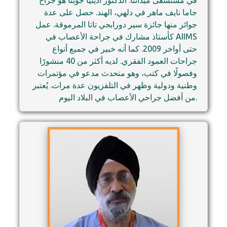
في مستشفى ميدانتا. الدكتور أديتيا جوبتا هو جراح
جاما نايف ماهر في دلهي، الهند. حصل على عدة
جوائز منها جائزة سير دورابجي تاتا المرموقة. عمل
كأستاذ مشارك في جراحة الأعصاب في AIIMS
حتى أواخر 2009. كما أنه خبير في جميع أنواع
جراحات العمود الفقري. لديه أكثر من 40 منشورًا
وفصولًا في كتب، وهو متحدث مدعو في مؤتمرات
وطنية ودولية وظهر في التلفزيون عدة مرات. يُعتبر
من أفضل جراحي الأعصاب في البلاد اليوم.