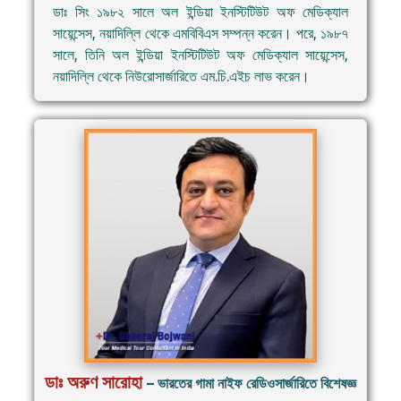
ডাঃ সিং ১৯৮২ সালে অল ইন্ডিয়া ইনস্টিটিউট অফ মেডিক্যাল
সায়েন্সেস, নয়াদিল্লি থেকে এমবিবিএস সম্পন্ন করেন। পরে, ১৯৮৭
সালে, তিনি অল ইন্ডিয়া ইনস্টিটিউট অফ মেডিক্যাল সায়েন্সেস,
নয়াদিল্লি থেকে নিউরোসার্জারিতে এম.চি.এইচ লাভ করেন।
ডাঃ অরুণ সারোহা
– ভারতের গামা নাইফ রেডিওসার্জারিতে বিশেষজ্ঞ