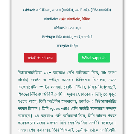
যোগ্যতা:
এমবিবিএস, এমএস (সার্জারি), এম.চি.এইচ (নিউরোসার্জারি)
হাসপাতাল:
ম্যাক্স হাসপাতাল, দিল্লি
অভিজ্ঞতা:
+৩২ বছর
বিশেষত্ব:
নিউরোসার্জন, স্পাইন সার্জারি
অবস্থান:
দিল্লি
এখনই পরামর্শ করুন
Whatsapp Us
নিউরোসার্জারিতে ৩২+ বছরেরও বেশি অভিজ্ঞতা নিয়ে, ডাঃ অরুণ
সারোহা ব্রেইন ও স্পাইন সমস্যার চিকিৎসায় বিশেষজ্ঞ, যেমন
ডিজেনারেটিভ স্পাইন সমস্যা, ব্রেইন টিউমার, ডিস্ক রিপ্লেসমেন্ট,
শিশুদের নিউরোসার্জারি ইত্যাদি। ম্যাক্স হেলথকেয়ার দিল্লিতে যুক্ত
হওয়ার আগে, তিনি আর্টেমিস হাসপাতাল, গুরগাঁও-এ নিউরোসার্জারির
প্রধান ছিলেন। তিনি ৮,০০০-এরও বেশি সার্জারি সফলভাবে সম্পন্ন
করেছেন। ১৪ বছরেরও বেশি অভিজ্ঞতা নিয়ে, তিনি ভারতে প্রথম
কয়েকজনের মধ্যে একজন যিনি স্কোলিওসিস সার্জারি করেছেন।
এমএস শেষ করার পর, তিনি পিজিআই চণ্ডীগড় থেকে এম.চি.এইচ