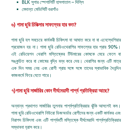
BLK সুপার স্পেশালিটি হাসপাতাল – দিল্লি
মেদান্ত মেডিসিটি গুরগাঁও
৬) গামা ছুরি চিকিত্সার সাফল্যের হার কত?
গামা ছুরি হল সবচেয়ে কার্যকরী চিকিৎসা যা আঘাত করে না বা এনেস্থেশিয়ার
প্রয়োজন হয় না। গামা ছুরি রেডিওথেরাপির সাফল্যের হার প্রায় 90%।
এই রেডিয়েশন থেরাপি মস্তিষ্কের টিউমারের কোষকে মেরে ফেলে বা
সঙ্কুচিত করে বা কোষের বৃদ্ধি বন্ধ করে দেয়। থেরাপির জন্য এটি মাত্র
এক দিন সময় নেয় এবং রোগী প্রায় সঙ্গে সঙ্গে তাদের স্বাভাবিক দৈনন্দিন
কাজকর্মে ফিরে যেতে পারে।
৭)গামা ছুরি সার্জারির কোন দীর্ঘমেয়াদী পার্শ্ব প্রতিক্রিয়া আছে?
অন্যান্য প্রথাগত সার্জারির তুলনায় পার্শ্বপ্রতিক্রিয়ার ঝুঁকি আসলেই কম।
গামা ছুরি রেডিওথেরাপি নিউরো ডিজঅর্ডার রোগীদের জন্য একটি কার্যকর এবং
নিরাপদ চিকিৎসা এবং এটি পার্শ্ববর্তী মস্তিষ্কে দীর্ঘমেয়াদি পার্শ্বপ্রতিক্রিয়ার
সম্ভাবনা হ্রাস করে।