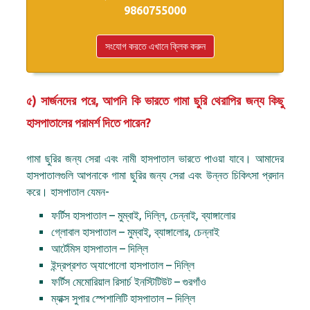
9860755000
সংযোগ করতে এখানে ক্লিক করুন
৫) সার্জনদের পরে, আপনি কি ভারতে গামা ছুরি থেরাপির জন্য কিছু
হাসপাতালের পরামর্শ দিতে পারেন?
গামা ছুরির জন্য সেরা এবং নামী হাসপাতাল ভারতে পাওয়া যাবে। আমাদের
হাসপাতালগুলি আপনাকে গামা ছুরির জন্য সেরা এবং উন্নত চিকিৎসা প্রদান
করে। হাসপাতাল যেমন-
ফর্টিস হাসপাতাল – মুম্বাই, দিল্লি, চেন্নাই, ব্যাঙ্গালোর
গ্লোবাল হাসপাতাল – মুম্বাই, ব্যাঙ্গালোর, চেন্নাই
আর্টেমিস হাসপাতাল – দিল্লি
ইন্দ্রপ্রশত অ্যাপোলো হাসপাতাল – দিল্লি
ফর্টিস মেমোরিয়াল রিসার্চ ইনস্টিটিউট – গুরগাঁও
ম্যাক্স সুপার স্পেশালিটি হাসপাতাল – দিল্লি