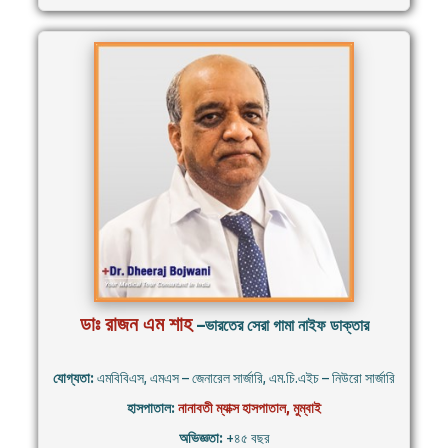
ডাঃ রাজন এম শাহ
–ভারতের সেরা গামা নাইফ ডাক্তার
যোগ্যতা:
এমবিবিএস, এমএস – জেনারেল সার্জারি, এম.চি.এইচ – নিউরো সার্জারি
হাসপাতাল:
নানাবতী ম্যাক্স হাসপাতাল, মুম্বাই
অভিজ্ঞতা:
+৪৫ বছর