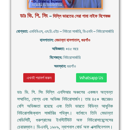
ডাঃ ভি. পি. সিং
–
দিল্লি ভারতের সেরা গামা নাইফ বিশেষজ্ঞ
যোগ্যতা:
এমবিবিএস, এম.চি.এইচ – নিউরো সার্জারি, ডিএনবি – নিউরোসার্জারি
হাসপাতাল:
মেডান্তা হাসপাতাল, গুরগাঁও
অভিজ্ঞতা:
+৪৫ বছর
বিশেষত্ব:
নিউরোসার্জারি
অবস্থান:
গুরগাঁও
এখনই পরামর্শ করুন
Whatsapp Us
ডাঃ ভি. পি. সিং দিল্লি এনসিআর অঞ্চলের একজন অত্যন্ত
সম্মানিত, যোগ্য এবং অভিজ্ঞ নিউরোসার্জন। তার ৪৫+ বছরেরও
বেশি অভিজ্ঞতা রয়েছে এবং তিনি ভারতে বিভিন্ন আধুনিক
নিউরোলজিক্যাল সার্জারির পথিকৃৎ। বর্তমানে তিনি মেডান্তা
মেডিসিটি, গুরুগ্রামের ইনস্টিটিউট অফ নিউরোসায়েন্সেসের
চেয়ারম্যান। ডিএনবি, ১৯৮৯, ন্যাশনাল বোর্ড অফ এক্সামিনেশনস।