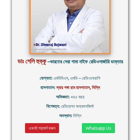
ডাঃ শেলি হুক্কু
–ভারতের সেরা গামা নাইফ রেডিওসার্জারি ডাক্তার
যোগ্যতা:
এমবিবিএস, এমডি – রেডিওথেরাপি
হাসপাতাল:
স্যার গঙ্গা রাম হাসপাতাল, দিল্লি
অভিজ্ঞতা:
+৪৫ বছর
বিশেষত্ব:
রেডিয়েশন অনকোলজিস্ট
অবস্থান:
দিল্লি
এখনই পরামর্শ করুন
Whatsapp Us