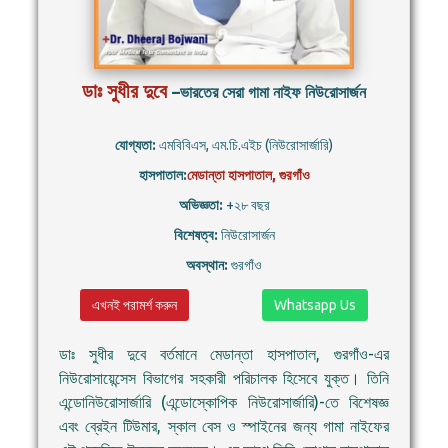
ডাঃ সুধীর দুবে
–ভারতের সেরা গামা নাইফ নিউরোসার্জন
যোগ্যতা:
এমবিবিএস, এম.চি.এইচ (নিউরোসার্জারি)
হাসপাতাল:
মেডান্তা হাসপাতাল, গুরগাঁও
অভিজ্ঞতা:
+২৮ বছর
বিশেষত্ব:
নিউরোসার্জন
অবস্থান:
গুরগাঁও
এখনই পরামর্শ করুন
Whatsapp Us
ডাঃ সুধীর দুবে বর্তমানে মেডান্তা হাসপাতাল, গুরগাঁও-এর
নিউরোসায়েন্সেস বিভাগের সহকারী পরিচালক হিসেবে যুক্ত। তিনি
এন্ডোনিউরোসার্জারি (এন্ডোস্কোপিক নিউরোসার্জারি)-তে বিশেষজ্ঞ
এবং ব্রেইন টিউমার, স্কাল বেস ও স্পাইনের জন্য গামা নাইফের