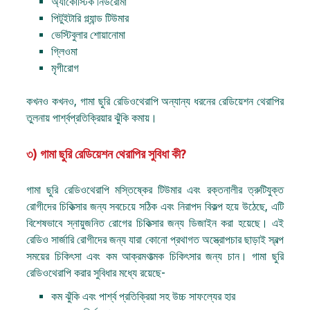
অ্যাকোস্টিক নিউরোমা
পিটুইটারি গ্ল্যান্ড টিউমার
ভেস্টিবুলার শোয়ানোমা
গ্লিওমা
মৃগীরোগ
কখনও কখনও, গামা ছুরি রেডিওথেরাপি অন্যান্য ধরনের রেডিয়েশন থেরাপির
তুলনায় পার্শ্বপ্রতিক্রিয়ার ঝুঁকি কমায়।
৩) গামা ছুরি রেডিয়েশন থেরাপির সুবিধা কী?
গামা ছুরি রেডিওথেরাপি মস্তিষ্কের টিউমার এবং রক্তনালীর ত্রুটিযুক্ত
রোগীদের চিকিত্সার জন্য সবচেয়ে সঠিক এবং নিরাপদ বিকল্প হয়ে উঠেছে, এটি
বিশেষভাবে স্নায়ুজনিত রোগের চিকিত্সার জন্য ডিজাইন করা হয়েছে। এই
রেডিও সার্জারি রোগীদের জন্য যারা কোনো প্রথাগত অস্ত্রোপচার ছাড়াই স্বল্প
সময়ের চিকিৎসা এবং কম আক্রমণাত্মক চিকিৎসার জন্য চান। গামা ছুরি
রেডিওথেরাপি করার সুবিধার মধ্যে রয়েছে-
কম ঝুঁকি এবং পার্শ্ব প্রতিক্রিয়া সহ উচ্চ সাফল্যের হার