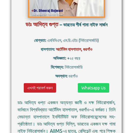
ডাঃ আদিত্য গুপ্ত
– ভারতের শীর্ষ গামা নাইফ সার্জন
যোগ্যতা:
এমবিবিএস, এম.চি.এইচ (নিউরোসার্জারি)
হাসপাতাল:
আর্টেমিস হাসপাতাল, গুরগাঁও
অভিজ্ঞতা:
+২৫ বছর
বিশেষত্ব:
নিউরোসার্জারি
অবস্থান:
গুরগাঁও
এখনই পরামর্শ করুন
Whatsapp Us
ডাঃ আদিত্য গুপ্ত একজন অত্যন্ত জ্ঞানী ও দক্ষ নিউরোসার্জন,
বর্তমানে বিশ্ববিখ্যাত আর্টেমিস হাসপাতাল, গুরগাঁও-এ কর্মরত। তিনি
মেডান্তা হাসপাতালে ইনস্টিটিউট অফ নিউরোসায়েন্সেসের সহ-
প্রতিষ্ঠাতা। ডাঃ আদিত্য গুপ্ত দিল্লি, ভারতের একজন দক্ষ গামা
নাইফ নিউরোসার্জন। AIIMS-এ ছাত্র, রেসিডেন্ট এবং পরে শিক্ষক