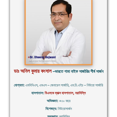
ডাঃ অনিল কুমার কংসাল
–ভারতে গামা নাইফ সার্জারির শীর্ষ সার্জন
যোগ্যতা:
এমবিবিএস, এমএস – জেনারেল সার্জারি, এম.চি.এইচ – নিউরো সার্জারি
হাসপাতাল:
বিএলকে ম্যাক্স হাসপাতাল, নয়াদিল্লি
অভিজ্ঞতা:
+৩০ বছর
বিশেষত্ব:
নিউরোসার্জন
অবস্থান:
নয়াদিল্লি