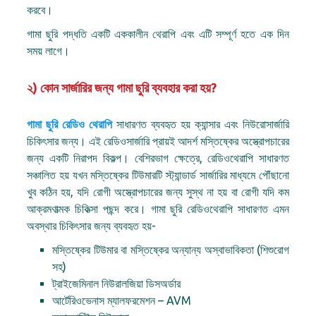
করবে।
গামা ছুরি পদ্ধতি একটি এককালীন থেরাপি এবং এটি সম্পূর্ণ হতে এক দিন
সময় লাগে।
২) কোন সার্জারির জন্য গামা ছুরি ব্যবহার করা হয়?
গামা ছুরি রেডিও থেরাপি
সাধারণত ব্যবহৃত হয় ক্যান্সার এবং নিউরোসার্জারি
চিকিৎসার জন্য। এই রেডিওসার্জারি প্রায়ই আদর্শ মস্তিষ্কের অস্ত্রোপচারের
জন্য একটি নিরাপদ বিকল্প। বেশিরভাগ ক্ষেত্রে, রেডিওথেরাপি সাধারণত
সঞ্চালিত হয় যখন মস্তিষ্কের টিউমারটি স্ট্যান্ডার্ড সার্জারির মাধ্যমে পৌঁছানো
খুব কঠিন হয়, যদি রোগী অস্ত্রোপচারের জন্য সুস্থ না হয় বা রোগী যদি কম
আক্রমণাত্মক চিকিত্সা পছন্দ করে। গামা ছুরি রেডিওথেরাপি সাধারণত এমন
অবস্থার চিকিৎসার জন্য ব্যবহৃত হয়-
মস্তিষ্কের টিউমার বা মস্তিষ্কের অন্যান্য অস্বাভাবিকতা (শিশুরোগ
সহ)
ট্রাইজেমিনাল নিউরালজিয়া ডিসঅর্ডার
আর্টেরিওভেনাস ম্যালফরমেশন – AVM