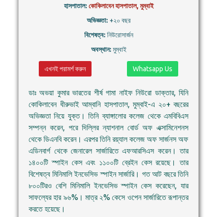
হাসপাতাল:
কোকিলাবেন হাসপাতাল, মুম্বাই
অভিজ্ঞতা:
+২০ বছর
বিশেষত্ব:
নিউরোসার্জন
অবস্থান:
মুম্বাই
এখনই পরামর্শ করুন
Whatsapp Us
ডাঃ অভয়া কুমার ভারতের শীর্ষ গামা নাইফ নিউরো ডাক্তার, যিনি
কোকিলাবেন ধীরুভাই আম্বানি হাসপাতাল, মুম্বাই-এ ২০+ বছরের
অভিজ্ঞতা নিয়ে যুক্ত। তিনি ব্যাঙ্গালোর কলেজ থেকে এমবিবিএস
সম্পন্ন করেন, পরে দিল্লির ন্যাশনাল বোর্ড অফ এক্সামিনেশনস
থেকে ডিএনবি করেন। এরপর তিনি রয়্যাল কলেজ অফ সার্জনস অফ
এডিনবার্গ থেকে জেনারেল সার্জারিতে এফআরসিএস করেন। তার
১৪০০টি স্পাইন কেস এবং ১১০০টি ব্রেইন কেস রয়েছে। তার
বিশেষত্ব মিনিমালি ইনভেসিভ স্পাইন সার্জারি। গত আট বছরে তিনি
৮০০টিরও বেশি মিনিমালি ইনভেসিভ স্পাইন কেস করেছেন, যার
সাফল্যের হার ৯৬%। মাত্র ২% কেসে ওপেন সার্জারিতে রূপান্তর
করতে হয়েছে।