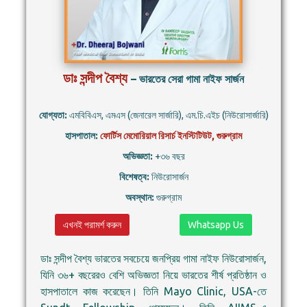
ডাঃ সন্দীপ বৈশ্য
– ভারতের সেরা গামা নাইফ সার্জন
যোগ্যতা:
এমবিবিএস, এমএস (জেনারেল সার্জারি), এম.চি.এইচ (নিউরোসার্জারি)
হাসপাতাল:
ফোর্টিস মেমোরিয়াল রিসার্চ ইনস্টিটিউট, গুরুগ্রাম
অভিজ্ঞতা:
+৩৬ বছর
বিশেষত্ব:
নিউরোসার্জন
অবস্থান:
গুরুগ্রাম
এখনই পরামর্শ করুন
Whatsapp Us
ডাঃ সন্দীপ বৈশ্য ভারতের সবচেয়ে জনপ্রিয় গামা নাইফ নিউরোসার্জন,
যিনি ৩৬+ বছরেরও বেশি অভিজ্ঞতা নিয়ে ভারতের শীর্ষ প্রতিষ্ঠান ও
হাসপাতালে কাজ করেছেন। তিনি Mayo Clinic, USA-তে