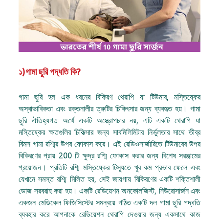
১)গামা ছুরি পদ্ধতি কি?
গামা ছুরি হল এক ধরনের বিকিরণ থেরাপি যা টিউমার, মস্তিষ্কের
অস্বাভাবিকতা এবং রক্তনালীর ত্রুটির চিকিৎসার জন্য ব্যবহৃত হয়। গামা
ছুরি ঐতিহ্যগত অর্থে একটি অস্ত্রোপচার নয়, এটি একটি থেরাপি যা
মস্তিষ্কের ক্ষতগুলির চিকিত্সার জন্য সাবমিলিমিটার নির্ভুলতার সাথে তীব্র
বিমস গামা রশ্মির উপর ফোকাস করে। এই রেডিওসার্জারিতে টিউমারের উপর
বিকিরণের প্রায় 200 টি ক্ষুদ্র রশ্মি ফোকাস করার জন্য বিশেষ সরঞ্জামের
প্রয়োজন। প্রতিটি রশ্মি মস্তিষ্কের টিস্যুতে খুব কম প্রভাব ফেলে এবং
যেখানে সমস্ত রশ্মি মিলিত হয়, সেই জায়গায় বিকিরণের একটি শক্তিশালী
ডোজ সরবরাহ করা হয়। একটি রেডিয়েশন অনকোলজিস্ট, নিউরোসার্জন এবং
একজন মেডিকেল ফিজিসিস্টের সমন্বয়ে গঠিত একটি দল গামা ছুরি পদ্ধতি
ব্যবহার করে আপনাকে রেডিয়েশন থেরাপি দেওয়ার জন্য একসাথে কাজ