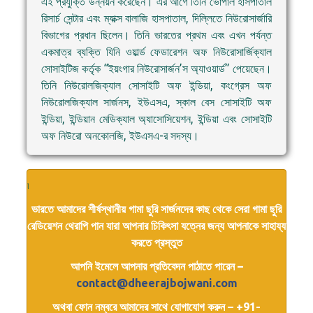
এই প্রযুক্তি উন্নয়ন করেছেন। এর আগে তিনি ভোপাল হাসপাতাল
রিসার্চ সেন্টার এবং ম্যাক্স বালাজি হাসপাতাল, দিল্লিতে নিউরোসার্জারি
বিভাগের প্রধান ছিলেন। তিনি ভারতের প্রথম এবং এখন পর্যন্ত
একমাত্র ব্যক্তি যিনি ওয়ার্ল্ড ফেডারেশন অফ নিউরোসার্জিক্যাল
সোসাইটিজ কর্তৃক “ইয়ংগার নিউরোসার্জন’স অ্যাওয়ার্ড” পেয়েছেন।
তিনি নিউরোলজিক্যাল সোসাইটি অফ ইন্ডিয়া, কংগ্রেস অফ
নিউরোলজিক্যাল সার্জনস, ইউএসএ, স্কাল বেস সোসাইটি অফ
ইন্ডিয়া, ইন্ডিয়ান মেডিক্যাল অ্যাসোসিয়েশন, ইন্ডিয়া এবং সোসাইটি
অফ নিউরো অনকোলজি, ইউএসএ-র সদস্য।
৷
ভারতে আমাদের শীর্ষস্থানীয় গামা ছুরি সার্জনদের কাছ থেকে সেরা গামা ছুরি
রেডিয়েশন থেরাপি পান যারা আপনার চিকিৎসা যত্নের জন্য আপনাকে সাহায্য
করতে প্রস্তুত
আপনি ইমেলে আপনার প্রতিবেদন পাঠাতে পারেন –
contact@dheerajbojwani.com
অথবা ফোন নম্বরে আমাদের সাথে যোগাযোগ করুন – +91-