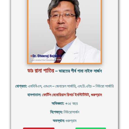
ডাঃ রানা পাতির
– ভারতের শীর্ষ গামা নাইফ সার্জন
যোগ্যতা:
এমবিবিএস, এমএস – জেনারেল সার্জারি, এম.চি.এইচ – নিউরো সার্জারি
হাসপাতাল:
ফোর্টিস মেমোরিয়াল রিসার্চ ইনস্টিটিউট, গুরুগ্রাম
অভিজ্ঞতা:
+৩৫ বছর
বিশেষত্ব:
নিউরোসার্জন
অবস্থান:
গুরুগ্রাম