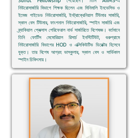
Sundt Fellowship পেয়েছেন। তিনি AIIMS-এ
নিউরোসার্জারি বিভাগে শিক্ষক ছিলেন এবং মিনিমালি ইনভেসিভ ও
ইমেজ গাইডেড নিউরোসার্জারি, ইনট্রাক্রেনিয়াল টিউমার সার্জারি,
স্কাল বেস টিউমার, ফাংশনাল নিউরোসার্জারি, স্পাইন সার্জারি এবং
ব্র্যাকিয়াল প্লেক্সাস পেরিফেরাল নার্ভ সার্জারিতে বিশেষজ্ঞ। বর্তমানে
তিনি ফোর্টিস মেমোরিয়াল রিসার্চ ইনস্টিটিউট, গুরুগ্রামে
নিউরোসার্জারি বিভাগের HOD ও এক্সিকিউটিভ ডিরেক্টর হিসেবে
যুক্ত। তার বিশেষ আগ্রহ ভাস্কুলার, স্কাল বেস ও সার্ভিকাল
স্পাইন চিকিৎসায়।