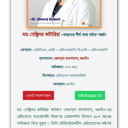
ডাঃ তেজিন্দর কাটারিয়া
–ভারতের শীর্ষ গামা নাইফ সার্জন
যোগ্যতা:
এমবিবিএস, এমডি – রেডিওথেরাপি, ডিএনবি – রেডিওথেরাপি
হাসপাতাল:
মেডান্তা হাসপাতাল, গুরগাঁও
অভিজ্ঞতা:
+৩৮ বছর
বিশেষত্ব:
রেডিয়েশন অনকোলজিস্ট
অবস্থান:
গুরগাঁও
এখনই পরামর্শ করুন
Whatsapp Us
ডাঃ তেজিন্দর কাটারিয়া বর্তমানে মেডান্তা হাসপাতাল, গুরগাঁও-এর
রেডিয়েশন অনকোলজি বিভাগের চেয়ারপার্সন হিসেবে ৩৮+ বছরের
অভিজ্ঞতা নিয়ে যুক্ত। তিনি স্টেরিওট্যাকটিক রেডিয়েশনের সর্বশেষ