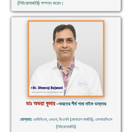
(নিউরোসার্জারি) সম্পন্ন করেন।
ডাঃ অভয়া কুমার
–ভারতের শীর্ষ গামা নাইফ ডাক্তার
যোগ্যতা:
এমবিবিএস, এমএস, ডিএনবি (জেনারেল সার্জারি), এফআরসিএস
(নিউরোসার্জারি)