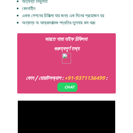
অত্যন্ত নির্ভুলতা
বেদনাহীন
একক সেশনের চিকিত্সা যার জন্য এক দিনের প্রয়োজন হয়
অন্যান্য অ আক্রমণাত্মক পদ্ধতির তুলনায় কম খরচ
ভারতে গামা নাইফ চিকিৎসা
গুরুত্বপূর্ণ তথ্য
ফোন / হোয়াটসঅ্যাপ :
+91-9371136499
:
CHAT