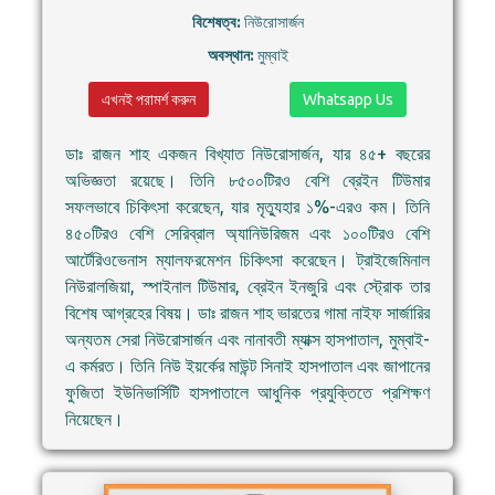
বিশেষত্ব:
নিউরোসার্জন
অবস্থান:
মুম্বাই
এখনই পরামর্শ করুন
Whatsapp Us
ডাঃ রাজন শাহ একজন বিখ্যাত নিউরোসার্জন, যার ৪৫+ বছরের
অভিজ্ঞতা রয়েছে। তিনি ৮৫০০টিরও বেশি ব্রেইন টিউমার
সফলভাবে চিকিৎসা করেছেন, যার মৃত্যুহার ১%-এরও কম। তিনি
৪৫০টিরও বেশি সেরিব্রাল অ্যানিউরিজম এবং ১০০টিরও বেশি
আর্টেরিওভেনাস ম্যালফরমেশন চিকিৎসা করেছেন। ট্রাইজেমিনাল
নিউরালজিয়া, স্পাইনাল টিউমার, ব্রেইন ইনজুরি এবং স্ট্রোক তার
বিশেষ আগ্রহের বিষয়। ডাঃ রাজন শাহ ভারতের গামা নাইফ সার্জারির
অন্যতম সেরা নিউরোসার্জন এবং নানাবতী ম্যাক্স হাসপাতাল, মুম্বাই-
এ কর্মরত। তিনি নিউ ইয়র্কের মাউন্ট সিনাই হাসপাতাল এবং জাপানের
ফুজিতা ইউনিভার্সিটি হাসপাতালে আধুনিক প্রযুক্তিতে প্রশিক্ষণ
নিয়েছেন।