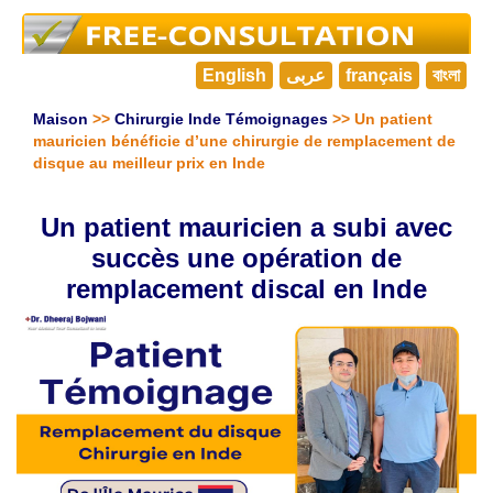
English
عربى
français
বাংলা
Maison
>>
Chirurgie Inde Témoignages
>> Un patient
mauricien bénéficie d’une chirurgie de remplacement de
disque au meilleur prix en Inde
Un patient mauricien a subi avec
succès une opération de
remplacement discal en Inde