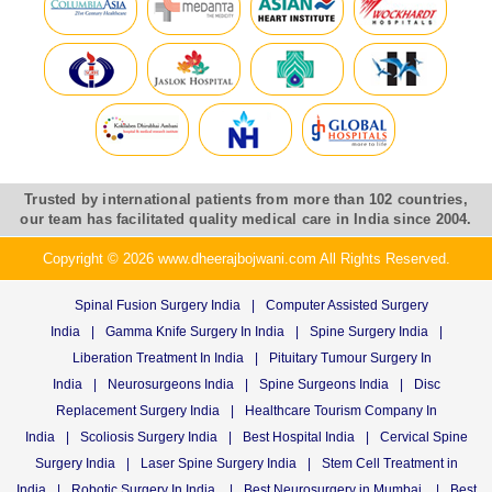
Trusted by international patients from more than 102 countries,
our team has facilitated quality medical care in India since 2004.
Copyright © 2026 www.dheerajbojwani.com All Rights Reserved.
Spinal Fusion Surgery India
|
Computer Assisted Surgery
India
|
Gamma Knife Surgery In India
|
Spine Surgery India
|
Liberation Treatment In India
|
Pituitary Tumour Surgery In
India
|
Neurosurgeons India
|
Spine Surgeons India
|
Disc
Replacement Surgery India
|
Healthcare Tourism Company In
India
|
Scoliosis Surgery India
|
Best Hospital India
|
Cervical Spine
Surgery India
|
Laser Spine Surgery India
|
Stem Cell Treatment in
India
|
Robotic Surgery In India
|
Best Neurosurgery in Mumbai
|
Best