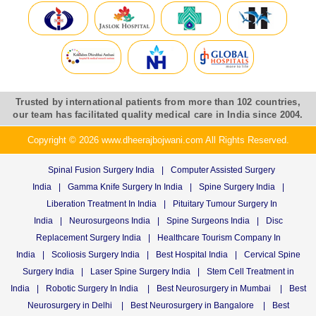
Trusted by international patients from more than 102 countries,
our team has facilitated quality medical care in India since 2004.
Copyright © 2026 www.dheerajbojwani.com All Rights Reserved.
Spinal Fusion Surgery India
|
Computer Assisted Surgery
India
|
Gamma Knife Surgery In India
|
Spine Surgery India
|
Liberation Treatment In India
|
Pituitary Tumour Surgery In
India
|
Neurosurgeons India
|
Spine Surgeons India
|
Disc
Replacement Surgery India
|
Healthcare Tourism Company In
India
|
Scoliosis Surgery India
|
Best Hospital India
|
Cervical Spine
Surgery India
|
Laser Spine Surgery India
|
Stem Cell Treatment in
India
|
Robotic Surgery In India
|
Best Neurosurgery in Mumbai
|
Best
Neurosurgery in Delhi
|
Best Neurosurgery in Bangalore
|
Best