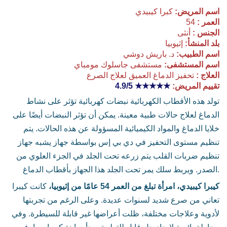
اسم المريض:
كبرا كيبيدي
العمر :
54
الجنس :
أنثى
بلد المنشأ:
إثيوبيا
اسم الطبيب:
د. باريش دوشي
اسم المستشفى:
مستشفى جاسلوك مومباي
العلاج :
تحفيز الدماغ العميق لعلاج الصرع
تقييم المريض:
★★★★★
4.9/5
تولد هذه الأقطاب الكهربائية نبضات كهربائية تؤثر على نشاط
الدماغ لعلاج حالات طبية معينة. يمكن أن تؤثر النبضات أيضًا على
خلايا الدماغ والمواد الكيميائية المسؤولة عن هذه الحالات. يتم
تنظيم مستوى التحفيز في دي بي إس بواسطة جهاز يشبه جهاز
تنظيم ضربات القلب يتم زرعه تحت الجلد في الجزء العلوي من
الصدر. ويربط سلك يمر تحت الجلد هذا الجهاز بأقطاب الدماغ.
كيبرا كيبيدي، امرأة تبلغ من العمر 54 عامًا من إثيوبيا،
كانت كيبرا
تعاني من صرع شديد لسنوات عديدة. وعلى الرغم من تجربتها
لأدوية وعلاجات مختلفة، ظلت أعراضها غير قابلة للسيطرة. وفي