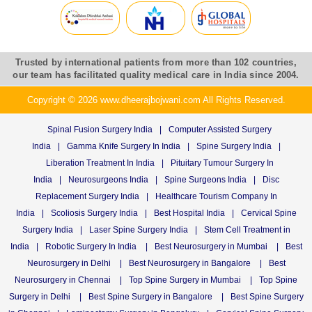
Trusted by international patients from more than 102 countries,
our team has facilitated quality medical care in India since 2004.
Copyright © 2026 www.dheerajbojwani.com All Rights Reserved.
Spinal Fusion Surgery India
|
Computer Assisted Surgery
India
|
Gamma Knife Surgery In India
|
Spine Surgery India
|
Liberation Treatment In India
|
Pituitary Tumour Surgery In
India
|
Neurosurgeons India
|
Spine Surgeons India
|
Disc
Replacement Surgery India
|
Healthcare Tourism Company In
India
|
Scoliosis Surgery India
|
Best Hospital India
|
Cervical Spine
Surgery India
|
Laser Spine Surgery India
|
Stem Cell Treatment in
India
|
Robotic Surgery In India
|
Best Neurosurgery in Mumbai
|
Best
Neurosurgery in Delhi
|
Best Neurosurgery in Bangalore
|
Best
Neurosurgery in Chennai
|
Top Spine Surgery in Mumbai
|
Top Spine
Surgery in Delhi
|
Best Spine Surgery in Bangalore
|
Best Spine Surgery