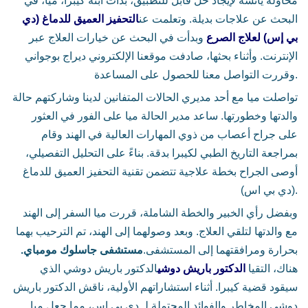
محاولة يائسة لإيجاد حل قابل للتطبيق، بدأت ابنة كيبرا، ميا، في
البحث عن علاجات بديلة. وتعلمت عن
التحفيز العميق للدماغ (دي
بي إس) لعلاج الصرع
وبدأت في البحث عن خيارات العلاج عبر
الإنترنت. وأثناء بحثها، صادفت موقعنا الإلكتروني ديراج بوجواني
وقررت التواصل معنا للحصول على المساعدة.
تواصلت ميا مع أحد مديري الحالات المتفانين لدينا وشاركتهم حالة
والدتها وخطورتها. ساعد مدير الحالة ميا على الفور في العثور
على جراح أعصاب من ذوي المهارات العالية في الهند وقام
بمراجعة التاريخ الطبي لكيبرا بدقة. بناءً على التحليل التفصيلي،
أوصى الجراح بخطة علاجية تتضمن تقنية التحفيز العميق للدماغ
(دي بي اس).
وبفضل رأي الخبير والخطة الشاملة، قررت ميا السفر إلى الهند
مع والدتها لتلقي العلاج. وبعد وصولهما إلى الهند، تم الترحيب بهما
بحرارة ومرافقتهما إلى المستشفى.
مستشفى جاسلوك مومباي.
هناك، التقيا
الدكتور باريش دوشي
الدكتور باريش دوشي الذي
سيقود قضية كيبرا. أثناء استشاراتهم الأولية، ناقش الدكتور باريش
دوشي المخاطر والفوائد المحتملة لـ دي بي إس، مما جعل ميا