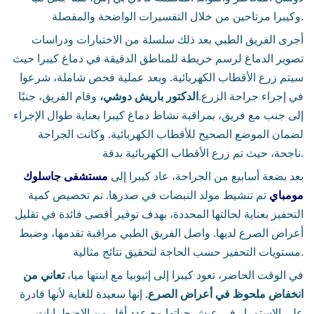
وكيبرا مرتاحين من خلال التفسيرات الواضحة والمفصلة.
أجرى الفريق الطبي بعد ذلك سلسلة من الاختبارات ودراسات
تصوير الدماغ لرسم خريطة للمناطق الدقيقة في دماغ كيبرا حيث
سيتم زرع الأقطاب الكهربائية. وبعد عملية فحص شاملة، شرعوا
في إجراء جراحة الزرع.
الدكتور باريش دوشي،
وقام الفريق، جنبًا
إلى جنب مع فريق، بمراقبة نشاط دماغ كيبرا بعناية طوال الإجراء
لضمان الموضع الصحيح للأقطاب الكهربائية. وكانت الجراحة
ناجحة، حيث تم زرع الأقطاب الكهربائية بدقة.
بعد بضعة أسابيع من الجراحة، عاد كيبرا إلى
مستشفى جاسلوك
مومباي
تم تنشيط مولد النبضات في صدرها. تم تخصيص كمية
التحفيز بعناية لحالتها المحددة، بهدف توفير أقصى فائدة في تقليل
أعراض الصرع لديها. واصل الفريق الطبي مراقبة تقدمها، وضبط
مستويات التحفيز حسب الحاجة لتحقيق نتائج مثالية.
في الوقت الحاضر، تعود كيبرا إلى إثيوبيا مع ابنتها ميا،
تعاني من
انخفاض ملحوظ في أعراض الصرع.
إنها سعيدة للغاية لأنها قادرة
على الاستمرار في عيش حياتها مع عدد أقل من الاضطرابات