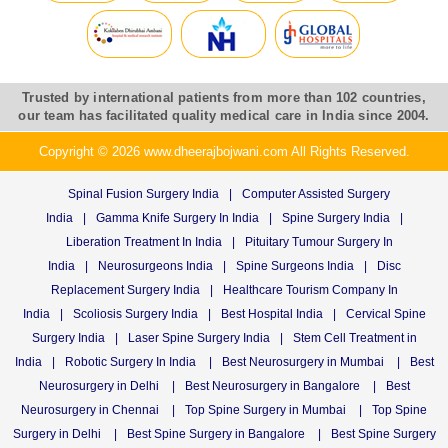
Trusted by international patients from more than 102 countries,
our team has facilitated quality medical care in India since 2004.
Copyright © 2026 www.dheerajbojwani.com All Rights Reserved.
Spinal Fusion Surgery India
|
Computer Assisted Surgery
India
|
Gamma Knife Surgery In India
|
Spine Surgery India
|
Liberation Treatment In India
|
Pituitary Tumour Surgery In
India
|
Neurosurgeons India
|
Spine Surgeons India
|
Disc
Replacement Surgery India
|
Healthcare Tourism Company In
India
|
Scoliosis Surgery India
|
Best Hospital India
|
Cervical Spine
Surgery India
|
Laser Spine Surgery India
|
Stem Cell Treatment in
India
|
Robotic Surgery In India
|
Best Neurosurgery in Mumbai
|
Best
Neurosurgery in Delhi
|
Best Neurosurgery in Bangalore
|
Best
Neurosurgery in Chennai
|
Top Spine Surgery in Mumbai
|
Top Spine
Surgery in Delhi
|
Best Spine Surgery in Bangalore
|
Best Spine Surgery