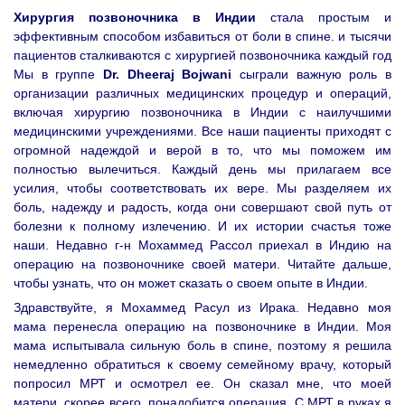
Хирургия позвоночника в Индии
стала простым и
эффективным способом избавиться от боли в спине. и тысячи
пациентов сталкиваются с хирургией позвоночника каждый год
Мы в группе
Dr. Dheeraj Bojwani
сыграли важную роль в
организации различных медицинских процедур и операций,
включая хирургию позвоночника в Индии с наилучшими
медицинскими учреждениями. Все наши пациенты приходят с
огромной надеждой и верой в то, что мы поможем им
полностью вылечиться. Каждый день мы прилагаем все
усилия, чтобы соответствовать их вере. Мы разделяем их
боль, надежду и радость, когда они совершают свой путь от
болезни к полному излечению. И их истории счастья тоже
наши. Недавно г-н Мохаммед Рассол приехал в Индию на
операцию на позвоночнике своей матери. Читайте дальше,
чтобы узнать, что он может сказать о своем опыте в Индии.
Здравствуйте, я Мохаммед Расул из Ирака. Недавно моя
мама перенесла операцию на позвоночнике в Индии. Моя
мама испытывала сильную боль в спине, поэтому я решила
немедленно обратиться к своему семейному врачу, который
попросил МРТ и осмотрел ее. Он сказал мне, что моей
матери, скорее всего, понадобится операция. С МРТ в руках я