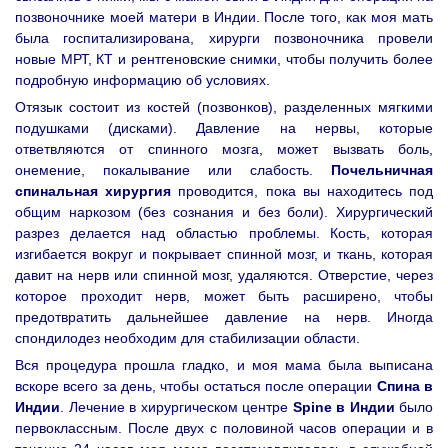
позвоночнике моей матери в Индии. После того, как моя мать
была госпитализирована, хирурги позвоночника провели
новые МРТ, КТ и рентгеновские снимки, чтобы получить более
подробную информацию об условиях.
Отязык состоит из костей (позвонков), разделенных мягкими
подушками (дисками). Давление на нервы, которые
ответвляются от спинного мозга, может вызвать боль,
онемение, покалывание или слабость.
Почельничная
спинальная хирургия
проводится, пока вы находитесь под
общим наркозом (без сознания и без боли). Хирургический
разрез делается над областью проблемы. Кость, которая
изгибается вокруг и покрывает спинной мозг, и ткань, которая
давит на нерв или спинной мозг, удаляются. Отверстие, через
которое проходит нерв, может быть расширено, чтобы
предотвратить дальнейшее давление на нерв. Иногда
спондилодез необходим для стабилизации области.
Вся процедура прошла гладко, и моя мама была выписана
вскоре всего за день, чтобы остаться после операции
Спина в
Индии
. Лечение в хирургическом центре
Spine в Индии
было
первоклассным. После двух с половиной часов операции и в