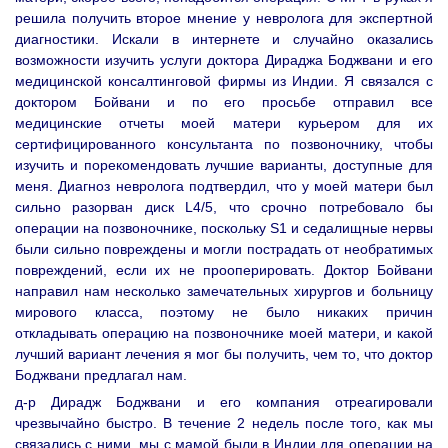
решила получить второе мнение у невролога для экспертной
диагностики. Искали в интернете и случайно оказались
возможности изучить услуги доктора Дираджа Боджвани и его
медицинской консалтинговой фирмы из Индии. Я связался с
доктором Бойвани и по его просьбе отправил все
медицинские отчеты моей матери курьером для их
сертифицированного консультанта по позвоночнику, чтобы
изучить и порекомендовать лучшие варианты, доступные для
меня. Диагноз невролога подтвердил, что у моей матери был
сильно разорван диск L4/5, что срочно потребовало бы
операции на позвоночнике, поскольку S1 и седалищные нервы
были сильно повреждены и могли пострадать от необратимых
повреждений, если их не прооперировать. Доктор Бойвани
направил нам несколько замечательных хирургов и больницу
мирового класса, поэтому не было никаких причин
откладывать операцию на позвоночнике моей матери, и какой
лучший вариант лечения я мог бы получить, чем то, что доктор
Боджвани предлагал нам.
д-р Дирадж Боджвани и его компания отреагировали
чрезвычайно быстро. В течение 2 недель после того, как мы
связались с ними, мы с мамой были в Индии для операции на