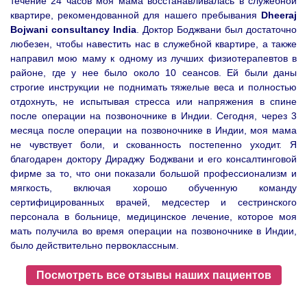
течение 24 часов моя мама восстанавливалась в служебной
квартире, рекомендованной для нашего пребывания
Dheeraj
Bojwani consultancy India
. Доктор Боджвани был достаточно
любезен, чтобы навестить нас в служебной квартире, а также
направил мою маму к одному из лучших физиотерапевтов в
районе, где у нее было около 10 сеансов. Ей были даны
строгие инструкции не поднимать тяжелые веса и полностью
отдохнуть, не испытывая стресса или напряжения в спине
после операции на позвоночнике в Индии. Сегодня, через 3
месяца после операции на позвоночнике в Индии, моя мама
не чувствует боли, и скованность постепенно уходит. Я
благодарен доктору Дираджу Боджвани и его консалтинговой
фирме за то, что они показали большой профессионализм и
мягкость, включая хорошо обученную команду
сертифицированных врачей, медсестер и сестринского
персонала в больнице, медицинское лечение, которое моя
мать получила во время операции на позвоночнике в Индии,
было действительно первоклассным.
Посмотреть все отзывы наших пациентов