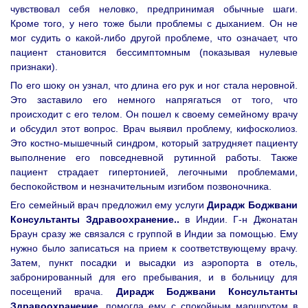
чувствовал себя неловко, предпринимая обычные шаги.
Кроме того, у него тоже были проблемы с дыханием. Он не
мог судить о какой-либо другой проблеме, что означает, что
пациент становится бессимптомным (показывая нулевые
признаки).
По его шоку он узнал, что длина его рук и ног стала неровной.
Это заставило его немного напрягаться от того, что
происходит с его телом. Он пошел к своему семейному врачу
и обсудил этот вопрос. Врач выявил проблему, кифосколиоз.
Это костно-мышечный синдром, который затрудняет пациенту
выполнение его повседневной рутинной работы. Также
пациент страдает гипертонией, легочными проблемами,
беспокойством и незначительным изгибом позвоночника.
Его семейный врач предложил ему услуги
Дирадж Боджвани
Консультанты Здравоохранение..
в Индии. Г-н Джонатан
Браун сразу же связался с группой в Индии за помощью. Ему
нужно было записаться на прием к соответствующему врачу.
Затем, пункт посадки и высадки из аэропорта в отель,
забронированный для его пребывания, и в больницу для
посещений врача.
Дирадж Боджвани Консультанты
Здравоохранение.
помогла ему с спокойным маршрутом в