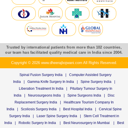
Trusted by international patients from more than 102 countries,
our team has facilitated quality medical care in India since 2004.
Copyright © 2026 www.dheerajbojwani.com All Rights Reserved.
Spinal Fusion Surgery India
|
Computer Assisted Surgery
India
|
Gamma Knife Surgery In India
|
Spine Surgery India
|
Liberation Treatment In India
|
Pituitary Tumour Surgery In
India
|
Neurosurgeons India
|
Spine Surgeons India
|
Disc
Replacement Surgery India
|
Healthcare Tourism Company In
India
|
Scoliosis Surgery India
|
Best Hospital India
|
Cervical Spine
Surgery India
|
Laser Spine Surgery India
|
Stem Cell Treatment in
India
|
Robotic Surgery In India
|
Best Neurosurgery in Mumbai
|
Best