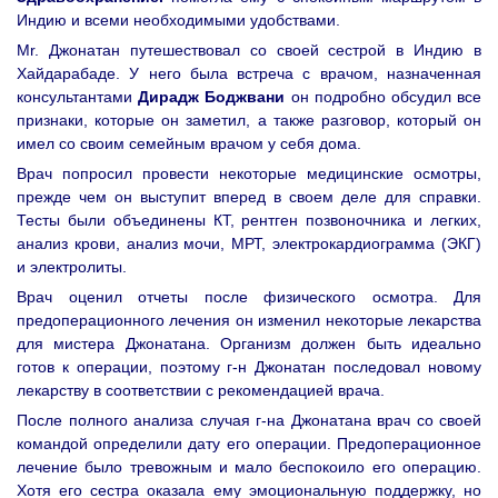
Индию и всеми необходимыми удобствами.
Mr. Джонатан путешествовал со своей сестрой в Индию в
Хайдарабаде. У него была встреча с врачом, назначенная
консультантами
Дирадж Боджвани
он подробно обсудил все
признаки, которые он заметил, а также разговор, который он
имел со своим семейным врачом у себя дома.
Врач попросил провести некоторые медицинские осмотры,
прежде чем он выступит вперед в своем деле для справки.
Тесты были объединены КТ, рентген позвоночника и легких,
анализ крови, анализ мочи, МРТ, электрокардиограмма (ЭКГ)
и электролиты.
Врач оценил отчеты после физического осмотра. Для
предоперационного лечения он изменил некоторые лекарства
для мистера Джонатана. Организм должен быть идеально
готов к операции, поэтому г-н Джонатан последовал новому
лекарству в соответствии с рекомендацией врача.
После полного анализа случая г-на Джонатана врач со своей
командой определили дату его операции. Предоперационное
лечение было тревожным и мало беспокоило его операцию.
Хотя его сестра оказала ему эмоциональную поддержку, но