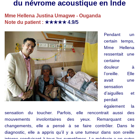
du névrome acoustique en Inde
Mme Hellena Justina Umagwe - Ouganda
Note du patient :
★★★★★
4.9/5
Pendant un
certain temps,
Mme Hellena
ressentait une
certaine
douleur à
l’oreille. Elle
avait une
sensation
d’aiguilles et
perdait
également la
sensation du toucher. Parfois, elle rencontrait aussi des
mouvements involontaires des yeux. Remarquant ces
changements, elle a pensé à se faire contrôler. Dans le
diagnostic, elle a appris qu’il y a une tumeur dans son oreille
interne conduisant à tous les symptômes. Le médecin a en outre