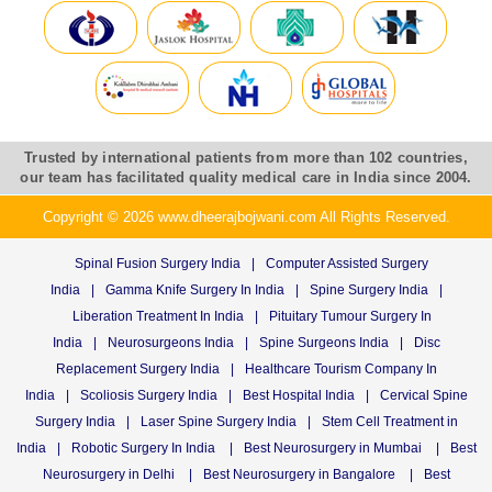
Trusted by international patients from more than 102 countries,
our team has facilitated quality medical care in India since 2004.
Copyright © 2026 www.dheerajbojwani.com All Rights Reserved.
Spinal Fusion Surgery India
|
Computer Assisted Surgery
India
|
Gamma Knife Surgery In India
|
Spine Surgery India
|
Liberation Treatment In India
|
Pituitary Tumour Surgery In
India
|
Neurosurgeons India
|
Spine Surgeons India
|
Disc
Replacement Surgery India
|
Healthcare Tourism Company In
India
|
Scoliosis Surgery India
|
Best Hospital India
|
Cervical Spine
Surgery India
|
Laser Spine Surgery India
|
Stem Cell Treatment in
India
|
Robotic Surgery In India
|
Best Neurosurgery in Mumbai
|
Best
Neurosurgery in Delhi
|
Best Neurosurgery in Bangalore
|
Best