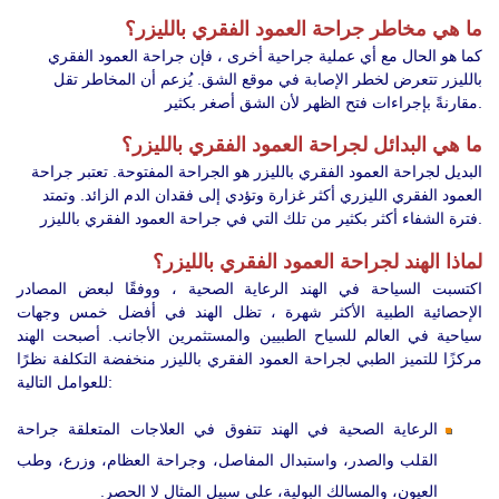
ما هي مخاطر جراحة العمود الفقري بالليزر؟
كما هو الحال مع أي عملية جراحية أخرى ، فإن جراحة العمود الفقري
بالليزر تتعرض لخطر الإصابة في موقع الشق. يُزعم أن المخاطر تقل
مقارنةً بإجراءات فتح الظهر لأن الشق أصغر بكثير.
ما هي البدائل لجراحة العمود الفقري بالليزر؟
البديل لجراحة العمود الفقري بالليزر هو الجراحة المفتوحة. تعتبر جراحة
العمود الفقري الليزري أكثر غزارة وتؤدي إلى فقدان الدم الزائد. وتمتد
فترة الشفاء أكثر بكثير من تلك التي في جراحة العمود الفقري بالليزر.
لماذا الهند لجراحة العمود الفقري بالليزر؟
اكتسبت السياحة في الهند الرعاية الصحية ، ووفقًا لبعض المصادر
الإحصائية الطبية الأكثر شهرة ، تظل الهند في أفضل خمس وجهات
سياحية في العالم للسياح الطبيين والمستثمرين الأجانب. أصبحت الهند
مركزًا للتميز الطبي لجراحة العمود الفقري بالليزر منخفضة التكلفة نظرًا
للعوامل التالية:
الرعاية الصحية في الهند تتفوق في العلاجات المتعلقة جراحة
القلب والصدر، واستبدال المفاصل، وجراحة العظام، وزرع، وطب
العيون، والمسالك البولية، على سبيل المثال لا الحصر.