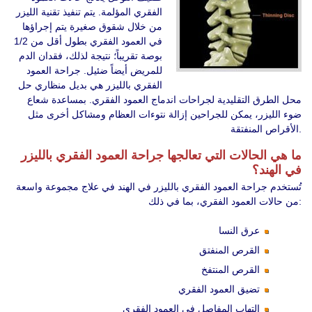
الفقري المؤلمة. يتم تنفيذ تقنية الليزر
من خلال شقوق صغيرة يتم إجراؤها
في العمود الفقري بطول أقل من 1/2
بوصة تقريباً؛ نتيجة لذلك، فقدان الدم
للمريض أيضاً ضئيل. جراحة العمود
الفقري بالليزر هي بديل منظاري حل
محل الطرق التقليدية لجراحات اندماج العمود الفقري. بمساعدة شعاع
ضوء الليزر، يمكن للجراحين إزالة نتوءات العظام ومشاكل أخرى مثل
الأقراص المنفتقة.
ما هي الحالات التي تعالجها جراحة العمود الفقري بالليزر
في الهند؟
تُستخدم جراحة العمود الفقري بالليزر في الهند في علاج مجموعة واسعة
من حالات العمود الفقري، بما في ذلك:
عرق النسا
القرص المنفتق
القرص المنتفخ
تضيق العمود الفقري
التهاب المفاصل في العمود الفقري