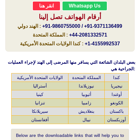
Whatsapp Us
انقر هنا
أرقام الهواتف تصل إلينا
+91-9860755000 / +91-9371136499
:
الهند دولي
+44-2081332571
:
المملكة المتحدة
+1-4155992537
:
كندا الولايات المتحدة الأمريكية
بعض البلدان الشائعة التي يسافر منها المرضى إلى الهند لإجراء العمليات
الجراحية هي:
كندا
المملكة المتحدة
الولايات المتحدة الأمريكية
نيجيريا
نيوزيلاندا
أستراليا
أوغندا
أثيوبيا
كينيا
الكونغو
زامبيا
تنزانيا
باكستان
بنغلاديش
سيريلانكا
أوزبكستان
نيبال
أفغانستان
Below are the downloadable links that will help you to