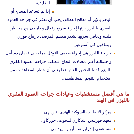
التقليدية.
إذا لم تساعد المساج أو
الوخز بالإبر أو معالج العظام، يجب أن تفكر في جراحة العمود
الفقري بالليزر - إنها إجراء سريع وفعال وخارجي مع مخاطر
قليلة وتعافي سريع. يشعر معظم المرضى بارتياح فوري
ويتعافون في أسبوعين.
جراحة الليزر هي إجراء طفيف التوغل مما يعني فقدان دم أقل
واحتمالية أكبر لمعدلات النجاح. تتطلب جراحة العمود الفقري
بالليزر فقط التخدير العام. هذا يعني أن خطر المضاعفات من
استخدام التنويم المغناطيسي.
ما هي أفضل مستشفيات وعيادات جراحة العمود الفقري
بالليزر في الهند
مركز الإصابات الشوكية الهندي، نيودلهي
معهد فورتيس التذكاري للبحوث، جوركاون
مستشفى إندرابراسثا أبولو، نيودلهي