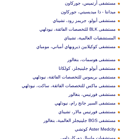
مستشفى أرتميس، جوركاون
ميدانتا - ذا ميديسيتي، جوركاون
مستشفى أبولو، جريمز رود، تشيناي
مستشفى BLK للتخصصات الفائقة، نيودلهي
المستشفيات العالمية، تشيناي
مستشفى كوكيلابين ذيروبهاي أمباني، مومباي
مستشفى هوسمات، بنغالور
مستشفى أبولو جلينيجلز، كولكاتا
مستشفى بريموس للتخصصات الفائقة، نيودلهي
مستشفى ماكس للتخصصات الفائقة، ساكت، نيودلهي
مستشفى فورتيس، بنغالور
مستشفى السير جانج رام، نيودلهي
مستشفى فورتيس مالار، تشيناي
مستشفى BGS جلينيجلز العالمية، بنغالور
Aster Medcity كوتشي
مستشفيات مانيبال دوركا، دلهي