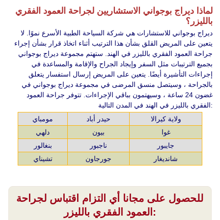
لماذا ديراج بوجواني الاستشاريين لجراحة العمود الفقري
بالليزر؟
ديراج بوجواني للاستشارات هي شركة السياحة الطبية الأسرع نموًا. لا
يتعين على المريض القلق بشأن هذا الترتيب أثناء اتخاذ قرار بشأن إجراء
جراحة العمود الفقري بالليزر في الهند. ستهتم مجموعة ديراج بوجواني
بجميع الترتيبات مثل السفر وإيجاد الجراح والإقامة والمساعدة في
إجراءات التأشيرة أيضًا. يتعين على المريض إرسال استفسار يتعلق
بالجراحة ، وسيتصل منسق المرضى في مجموعة ديراج بوجواني في
غضون 24 ساعة ، وسيهتمون بباقي الإجراءات. تتوفر جراحة العمود
الفقري بالليزر في الهند في المدن التالية:
ولاية كيرالا
حيدر أباد
مومباي
غوا
بيون
دلهي
جايبور
ناجبور
بنغالور
شانديغار
جورجاون
تشيناي
للحصول على مجانا أي التزام اقتباس لجراحة
العمود الفقري بالليزر: