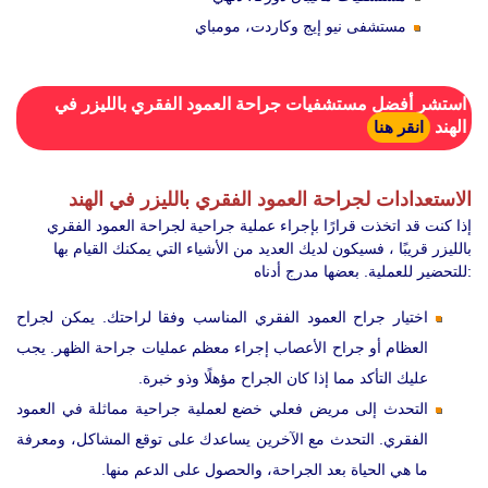
مستشفى نيو إيج وكاردت، مومباي
استشر أفضل مستشفيات جراحة العمود الفقري بالليزر في
الهند
انقر هنا
الاستعدادات لجراحة العمود الفقري بالليزر في الهند
إذا كنت قد اتخذت قرارًا بإجراء عملية جراحية لجراحة العمود الفقري
بالليزر قريبًا ، فسيكون لديك العديد من الأشياء التي يمكنك القيام بها
للتحضير للعملية. بعضها مدرج أدناه:
اختيار جراح العمود الفقري المناسب وفقا لراحتك. يمكن لجراح
العظام أو جراح الأعصاب إجراء معظم عمليات جراحة الظهر. يجب
عليك التأكد مما إذا كان الجراح مؤهلًا وذو خبرة.
التحدث إلى مريض فعلي خضع لعملية جراحية مماثلة في العمود
الفقري. التحدث مع الآخرين يساعدك على توقع المشاكل، ومعرفة
ما هي الحياة بعد الجراحة، والحصول على الدعم منها.