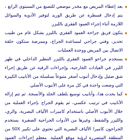
بعد إعطاء المريض مع مخدر موضعي للتصبغ من المستوى الرابع ،
يتم إدخال قسطرة عن طريق الوريد لتوفير الأدوية والسوائل
اللازمة أثناء إجراء العمود الفقري بالليزر.
يتكون فريق جراحة العمود الفقري بالليزر بشكل عام من طبيب
تخدير، وفني جراحي لمساعدة الجراح، وممرضة ستكون حلقة
الاتصال بين المريض ووحدة العمليات.
يستخدم جراحو العمود الفقري بالليزر التنظير الداخلي في ظهر
الليزر في العيادات الخارجية، وإجراءات الرقبة عن طريق إجراء
شق ضئيل وإدخال أنبوب أصغر متبوعاً بسلسلة من الأنابيب الكبيرة
التي وضعت واحدة في كل مرة على الأنبوب الأصلي.
كما يحدث هذا، وأنابيب توسيع بلطف الجلد والأنسجة. ثم تتم إزالة
الأنابيب في ترتيب عكسي، ثم يقوم الجراح بإجراء العملية من
خلال الأنبوب الأصلي باستخدام كاميرات الألياف البصرية، والري،
والليزر والشفط، وغيرها من الأدوات الجراحية الصغيرة. يستخدم
الجراحون كاميرا الألياف البصرية التي تحتوي على تكبير 50X من
المنطقة المتضررة لرؤية موقع العملية. معظم إجراءات العمود