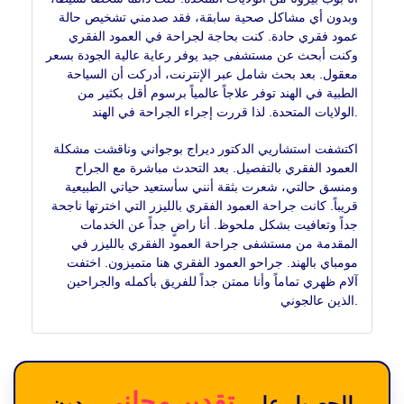
وبدون أي مشاكل صحية سابقة، فقد صدمني تشخيص حالة
عمود فقري حادة. كنت بحاجة لجراحة في العمود الفقري
وكنت أبحث عن مستشفى جيد يوفر رعاية عالية الجودة بسعر
معقول. بعد بحث شامل عبر الإنترنت، أدركت أن السياحة
الطبية في الهند توفر علاجاً عالمياً برسوم أقل بكثير من
الولايات المتحدة. لذا قررت إجراء الجراحة في الهند.
اكتشفت استشاريي الدكتور ديراج بوجواني وناقشت مشكلة
العمود الفقري بالتفصيل. بعد التحدث مباشرة مع الجراح
ومنسق حالتي، شعرت بثقة أنني سأستعيد حياتي الطبيعية
قريباً. كانت جراحة العمود الفقري بالليزر التي اخترتها ناجحة
جداً وتعافيت بشكل ملحوظ. أنا راضٍ جداً عن الخدمات
المقدمة من مستشفى جراحة العمود الفقري بالليزر في
مومباي بالهند. جراحو العمود الفقري هنا متميزون. اختفت
آلام ظهري تماماً وأنا ممتن جداً للفريق بأكمله والجراحين
الذين عالجوني.
تقدير مجاني
للحصول على
بدون