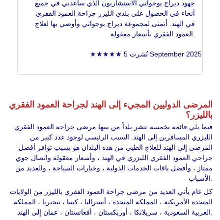
جهود ديراج بوجواني الاستشاريون الذي ساعدني في جميع
أنحاء في الحصول على بلدي الليزر جراحة العمود الفقري
في الهند. أتمنى لمجموعة ديراج بوجواني وأوصي بها لعلاج
العمود الفقري بأسعار معقولة.
★★★★★ نُشرت 5 September 2025
المرضى الدوليين المجيء إلى الهند لجراحة العمود الفقري
بالليزر؟
فيما يلي قائمة بخمسة عشر بلداً من بينها مرضى جراحة العمود الفقري
الليزري المسافرين إلى الهند. السبب الرئيسي لوجود عدد كبير من
المرضى إلى الهند للعلاج الطبي من هذه البلدان هو بسبب توافر أفضل
جراحي العمود الفقري الليزري في الهند ، وأسعار معقولة واتصال جوي
ممتاز ، وأفضل باقات الخدمات الدولية ، وخيارات السياحة ، والعديد من
الأسباب.
كل عام يأتي العديد من مرضى جراحة العمود الفقري بالليزر من الولايات
المتحدة الأمريكية ، المملكة المتحدة ، أستراليا ، كينيا ، نيجيريا ، المملكة
العربية السعودية ، سريلانكا ، أوزبكستان ، أفغانستان ، عمان إلى الهند.