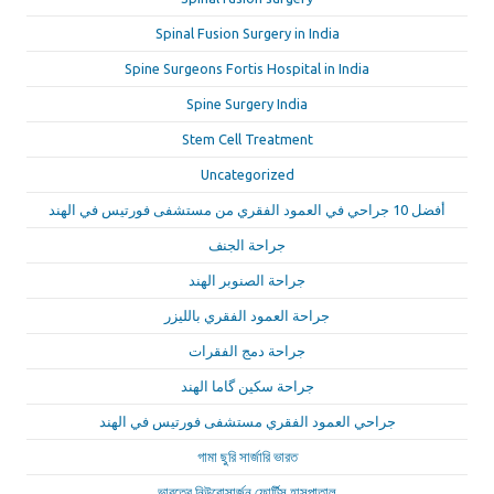
Spinal Fusion Surgery in India
Spine Surgeons Fortis Hospital in India
Spine Surgery India
Stem Cell Treatment
Uncategorized
أفضل 10 جراحي في العمود الفقري من مستشفى فورتيس في الهند
جراحة الجنف
جراحة الصنوبر الهند
جراحة العمود الفقري بالليزر
جراحة دمج الفقرات
جراحة سكين گاما الهند
جراحي العمود الفقري مستشفى فورتيس في الهند
গামা ছুরি সার্জারি ভারত
ভারতের নিউরোসার্জন ফোর্টিস হাসপাতাল